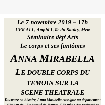
Le 7 novembre 2019 – 17h
UFR ALL, Amphi 1, île du Saulcy, Metz
t
Séminaire dép
Arts
Le corps et ses fantômes
A
M
NNA
IRABELLA
L
E DOUBLE CORPS DU
TEMOIN SUR LA
SCENE THEATRALE
Docteure en histoire, Anna Mirabella enseigne au département
d’italien de l’Université de Nantes. Elle mène des recherches