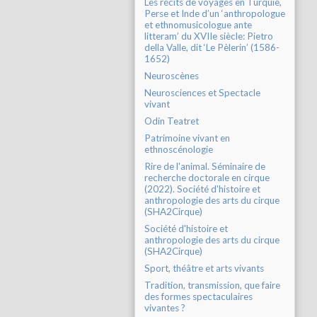
Les récits de voyages en Turquie,
Perse et Inde d’un ‘anthropologue
et ethnomusicologue ante
litteram’ du XVIIe siècle: Pietro
della Valle, dit ‘Le Pèlerin’ (1586-
1652)
Neuroscènes
Neurosciences et Spectacle
vivant
Odin Teatret
Patrimoine vivant en
ethnoscénologie
Rire de l'animal. Séminaire de
recherche doctorale en cirque
(2022). Société d'histoire et
anthropologie des arts du cirque
(SHA2Cirque)
Société d'histoire et
anthropologie des arts du cirque
(SHA2Cirque)
Sport, théâtre et arts vivants
Tradition, transmission, que faire
des formes spectaculaires
vivantes ?