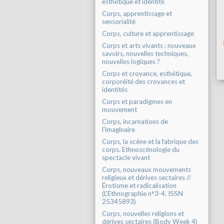
esthétique et identité
Corps, apprentissage et
sensorialité
Corps, culture et apprentissage
Corps et arts vivants : nouveaux
savoirs, nouvelles techniques,
nouvelles logiques ?
Corps et croyance, esthétique,
corporéité des croyances et
identités
Corps et paradigmes en
mouvement
Corps, incarnations de
l'imaginaire
Corps, la scène et la fabrique des
corps. Ethnoscénologie du
spectacle vivant
Corps, nouveaux mouvements
religieux et dérives sectaires //
Érotisme et radicalisation
(L'Ethnographie n°3-4. ISSN
25345893)
Corps, nouvelles religions et
dérives sectaires (Body Week 4)