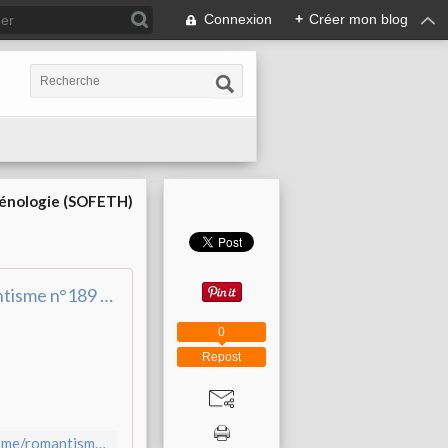
Connexion
+
Créer mon blog
cénologie (SOFETH)
Romantisme n°189 (3/2020) | Armand Colin Revues
0
Repost
https://www.revues.armand-colin.com/lettres-langues/romantisme/romantisme-ndeg189-32020