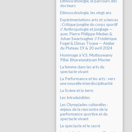
Ethnoscénologie, le parcours des
docteurs
Ethnoscénologie, les vingt ans
Expérimentations arts et sciences
: Critique jonglée du corps sportif
// Anthropologie et jonglage —
avec Pierre Philippe-Meden &
Johan Swartvagher // Frédérique
Fogel & Dimas Tivane — Atelier
du Plateau 19 & 20 avril 2024
Hommage à V.S. Muthuswamy
Pillai. Bharatanātyam Master
La femme dans les arts du
spectacle vivant
La Performance et les arts : vers
une nouvelle interdisciplinarité
La Scène et la terre
Les Intraduisibles
Les Olympiades culturelles :
enjeux de la rencontre de la
performance sportive et du
spectacle vivant
Le spectacle et le sacré