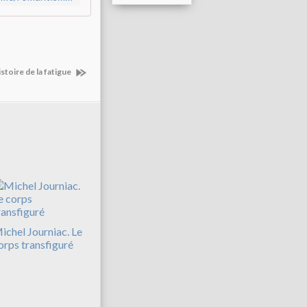
stoire de la fatigue
ichel Journiac. Le
orps transfiguré