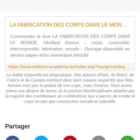
LA FABRICATION DES CORPS DANS LE MONDE, Obrillant Damus - corps, corporéité, intercorporéité, fabrication, monde - livre, ebook, epub
Commandez le livre LA FABRICATION DES CORPS DANS
LE MONDE, Obrillant Damus - corps, corporéité,
intercorporéité, fabrication, monde - Ouvrage disponible en
version papier et/ou numérique (ebook)
https://www.editions-academia.be/index.asp?navig=catalogue&obj=livre&no=67468
La réalité corporelle est énigmatique. Des auteurs d'Haïti, du Brésil, de
France et du Canada montrent dans leurs travaux respectifs que l'être
humain n'est pas le produit de son corps, mais l'inverse. Nous avons
retenu une dizaine de textes où la posture interdisciplinaire adoptée par
la majorité des contributeurs et contributrices leur a permis de sonder le
corps en tant que construction sociale et culturelle.
Partager