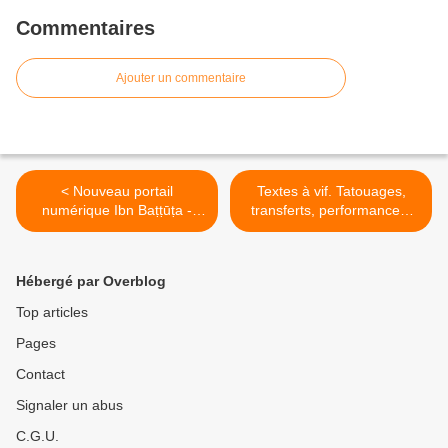
Commentaires
Ajouter un commentaire
< Nouveau portail
Textes à vif. Tatouages,
numérique Ibn Baṭṭūṭa -
transferts, performances.
Maison des Cultures du
La Peaulogie. Numéro #5 >
Monde
Hébergé par Overblog
Top articles
Pages
Contact
Signaler un abus
C.G.U.