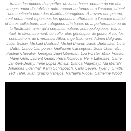
travers les notions d’empathie, de kinesthésie, comme de vie des
images, vient déstabiliser notre rapport au temps et à l’espace, créant
une continuité entre des réalités hétérogènes. À travers son prisme,
sont notamment repensées les questions afférentes à l’espace muséal
et à ses collections, aux catégories artistiques de la performance ou de
la théâtralité, ainsi qu’à certaines notions anthropologiques, tels le
rituel, le divertissement, ou celle, plus générique, de geste. Avec les
contributions de Emmanuel Alloa, Inge Baxmann, Adrien Belgrano,
Juliet Bellow, Mickaël Bouffard, Michel Briand, Sarah Burkhalter, Licia
Buttà, Enrico Camporesi, Guillaume Cassegrain, Boris Charmatz,
Pauline Chevalier, Georges Didi-Huberman, Lou Forster, Mark Franko,
Marie Glon, Laurent Guido, Petra Kolářová, Rémi Labrusse, Carrie
Lambert-Beatty, Irene López Arnaiz, Bianca Maurmayr, Ida Meftahi,
Johannes Odenthal, Karin Schlapbach, Carlo Severi, Tyler J. Smith,
Tedi Tafel, Juan Ignacio Vallejos, Raffaella Viccei, Catherine Wood.