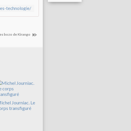
lles-technologie/
es bozo de Kirango
ichel Journiac. Le
orps transfiguré