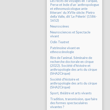
Les récits de voyages en Turquie,
Perse et Inde d’un ‘anthropologue
et ethnomusicologue ante
litteram’ du XVIIe siècle: Pietro
della Valle, dit ‘Le Pèlerin’ (1586-
1652)
Neuroscènes
Neurosciences et Spectacle
vivant
Odin Teatret
Patrimoine vivant en
ethnoscénologie
Rire de l'animal. Séminaire de
recherche doctorale en cirque
(2022). Société d'histoire et
anthropologie des arts du cirque
(SHA2Cirque)
Société d'histoire et
anthropologie des arts du cirque
(SHA2Cirque)
Sport, théâtre et arts vivants
Tradition, transmission, que faire
des formes spectaculaires
vivantes ?