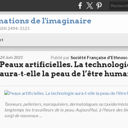
nations de l'imaginaire
 ISSN 2494-3525
ct
24 Juin 2021
Publié par
Société Française d'Ethnos
Peaux artificielles. La technologi
aura‑t‑elle la peau de l’être huma
Tanneurs, pelletiers, maroquiniers, dermatologues ou taxidermistes
longtemps les travailleurs de la peau. Aujourd'hui, à l'heure des b
surgi de nouveaux ...