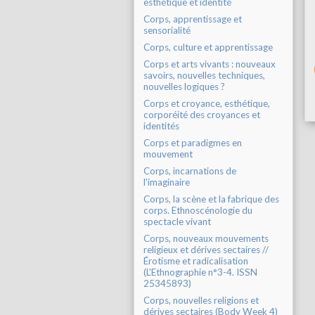
esthétique et identité
Corps, apprentissage et
sensorialité
Corps, culture et apprentissage
Corps et arts vivants : nouveaux
savoirs, nouvelles techniques,
nouvelles logiques ?
Corps et croyance, esthétique,
corporéité des croyances et
identités
Corps et paradigmes en
mouvement
Corps, incarnations de
l'imaginaire
Corps, la scène et la fabrique des
corps. Ethnoscénologie du
spectacle vivant
Corps, nouveaux mouvements
religieux et dérives sectaires //
Érotisme et radicalisation
(L'Ethnographie n°3-4. ISSN
25345893)
Corps, nouvelles religions et
dérives sectaires (Body Week 4)