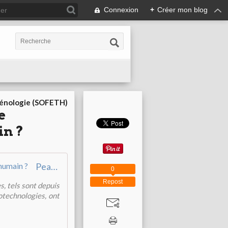
Connexion
+
Créer mon blog
cénologie (SOFETH)
e
in ?
Peaux artificielles. La technologie aura‑t‑elle la peau de l'être humain ?
0
Repost
, tels sont depuis
iotechnologies, ont