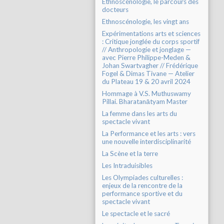
Ethnoscénologie, le parcours des
docteurs
Ethnoscénologie, les vingt ans
Expérimentations arts et sciences
: Critique jonglée du corps sportif
// Anthropologie et jonglage —
avec Pierre Philippe-Meden &
Johan Swartvagher // Frédérique
Fogel & Dimas Tivane — Atelier
du Plateau 19 & 20 avril 2024
Hommage à V.S. Muthuswamy
Pillai. Bharatanātyam Master
La femme dans les arts du
spectacle vivant
La Performance et les arts : vers
une nouvelle interdisciplinarité
La Scène et la terre
Les Intraduisibles
Les Olympiades culturelles :
enjeux de la rencontre de la
performance sportive et du
spectacle vivant
Le spectacle et le sacré