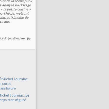
oire de la scène punk
et analyse backstage
 la petite cuisine »
démarche permettant
punk, patrimoine de
te ans.
#LesEnjeuxDesJeux
ichel Journiac. Le
orps transfiguré