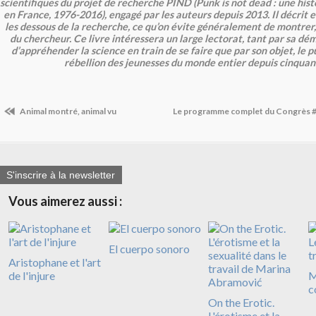
scientifiques du projet de recherche PIND (Punk is not dead : une hist
en France, 1976-2016), engagé par les auteurs depuis 2013. Il décrit 
les dessous de la recherche, ce qu’on évite généralement de montrer, «
du chercheur. Ce livre intéressera un large lectorat, tant par sa 
d’appréhender la science en train de se faire que par son objet, le 
rébellion des jeunesses du monde entier depuis cinquan
Animal montré, animal vu
Le programme complet du Congrès 
S'inscrire à la newsletter
Vous aimerez aussi :
El cuerpo sonoro
Aristophane et l'art
de l'injure
M
c
On the Erotic.
L'érotisme et la