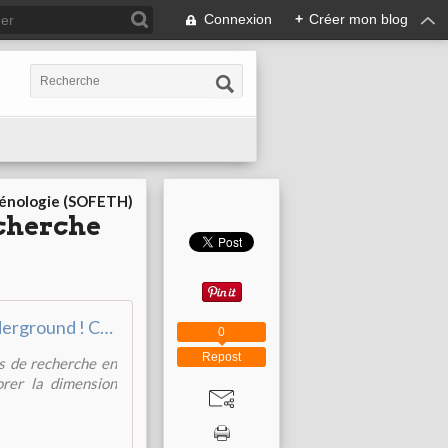
Connexion
+
Créer mon blog
cénologie (SOFETH)
cherche
Underground ! Chroniques de recherche en terres punk
0
Repost
s de recherche en
orer la dimension