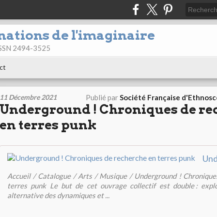
nations de l'imaginaire
 ISSN 2494-3525
ct
11 Décembre 2021
Publié par
Société Française d'Ethnos
Underground ! Chroniques de re
en terres punk
Accueil / Catalogue / Arts / Musique / Underground ! Chronique
terres punk Le but de cet ouvrage collectif est double : expl
alternative des dynamiques et ...