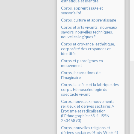
esthétique et identité
Corps, apprentissage et
sensorialité
Corps, culture et apprentissage
Corps et arts vivants : nouveaux
savoirs, nouvelles techniques,
nouvelles logiques ?
Corps et croyance, esthétique,
corporéité des croyances et
identités
Corps et paradigmes en
mouvement
Corps, incarnations de
l'imaginaire
Corps, la scène et la fabrique des
corps. Ethnoscénologie du
spectacle vivant
Corps, nouveaux mouvements
religieux et dérives sectaires //
Érotisme et radicalisation
(L'Ethnographie n°3-4. ISSN
25345893)
Corps, nouvelles religions et
dérives sectaires (Body Week 4)