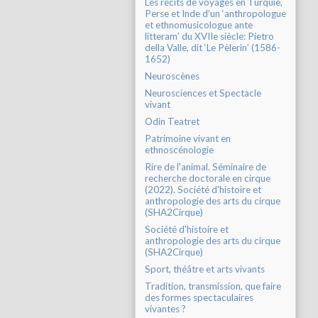
Les récits de voyages en Turquie,
Perse et Inde d’un ‘anthropologue
et ethnomusicologue ante
litteram’ du XVIIe siècle: Pietro
della Valle, dit ‘Le Pèlerin’ (1586-
1652)
Neuroscènes
Neurosciences et Spectacle
vivant
Odin Teatret
Patrimoine vivant en
ethnoscénologie
Rire de l'animal. Séminaire de
recherche doctorale en cirque
(2022). Société d'histoire et
anthropologie des arts du cirque
(SHA2Cirque)
Société d'histoire et
anthropologie des arts du cirque
(SHA2Cirque)
Sport, théâtre et arts vivants
Tradition, transmission, que faire
des formes spectaculaires
vivantes ?