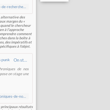
https://www.riveneuve.com/catalogue/underground-chroniques-de-recherche-en-terres-punk/
 alternative des
t aux marges du «
e quand le chercheur
ien à l’approche
à comprendre comment
hes dans la boîte à
es, des impératifs et
écifiques à l’objet.
On stage / Backstage. Chroniques de nos recherches en terres punk
hroniques de nos
opose on stage une
https://www.riveneuve.com/catalogue/on-stage-backstage-chroniques-de-nos-recherches-en-terres-punk/
 principaux résultats