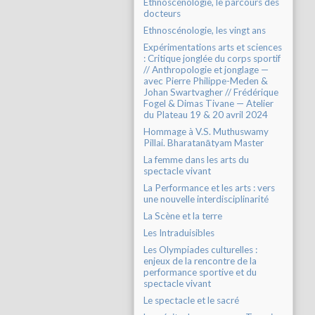
Ethnoscénologie, le parcours des
docteurs
Ethnoscénologie, les vingt ans
Expérimentations arts et sciences
: Critique jonglée du corps sportif
// Anthropologie et jonglage —
avec Pierre Philippe-Meden &
Johan Swartvagher // Frédérique
Fogel & Dimas Tivane — Atelier
du Plateau 19 & 20 avril 2024
Hommage à V.S. Muthuswamy
Pillai. Bharatanātyam Master
La femme dans les arts du
spectacle vivant
La Performance et les arts : vers
une nouvelle interdisciplinarité
La Scène et la terre
Les Intraduisibles
Les Olympiades culturelles :
enjeux de la rencontre de la
performance sportive et du
spectacle vivant
Le spectacle et le sacré