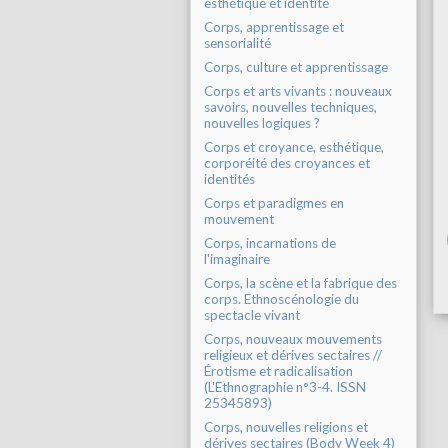
esthétique et identité
Corps, apprentissage et
sensorialité
Corps, culture et apprentissage
Corps et arts vivants : nouveaux
savoirs, nouvelles techniques,
nouvelles logiques ?
Corps et croyance, esthétique,
corporéité des croyances et
identités
Corps et paradigmes en
mouvement
Corps, incarnations de
l'imaginaire
Corps, la scène et la fabrique des
corps. Ethnoscénologie du
spectacle vivant
Corps, nouveaux mouvements
religieux et dérives sectaires //
Érotisme et radicalisation
(L'Ethnographie n°3-4. ISSN
25345893)
Corps, nouvelles religions et
dérives sectaires (Body Week 4)