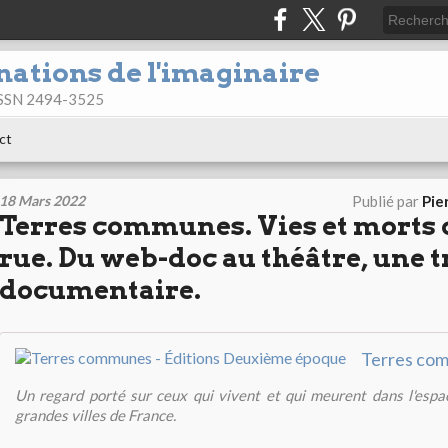
nations de l'imaginaire
 ISSN 2494-3525
ct
18 Mars 2022
Publié par
Pie
Terres communes. Vies et morts 
rue. Du web-doc au théâtre, une 
documentaire.
Un regard porté sur ceux qui vivent et qui meurent dans l'espa
grandes villes de France.