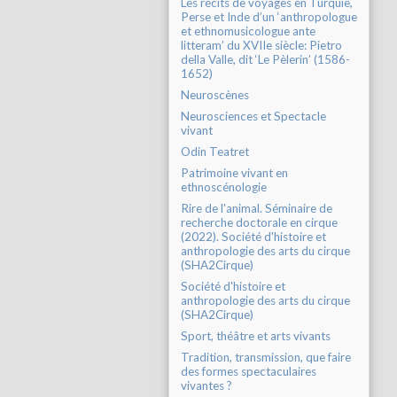
Les récits de voyages en Turquie,
Perse et Inde d’un ‘anthropologue
et ethnomusicologue ante
litteram’ du XVIIe siècle: Pietro
della Valle, dit ‘Le Pèlerin’ (1586-
1652)
Neuroscènes
Neurosciences et Spectacle
vivant
Odin Teatret
Patrimoine vivant en
ethnoscénologie
Rire de l'animal. Séminaire de
recherche doctorale en cirque
(2022). Société d'histoire et
anthropologie des arts du cirque
(SHA2Cirque)
Société d'histoire et
anthropologie des arts du cirque
(SHA2Cirque)
Sport, théâtre et arts vivants
Tradition, transmission, que faire
des formes spectaculaires
vivantes ?