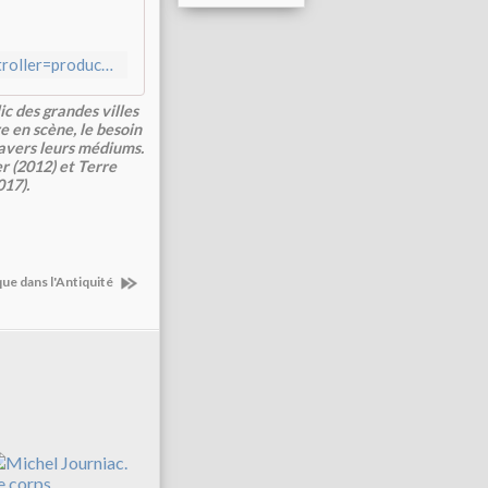
https://www.deuxiemeepoque.fr/index.php?id_product=45&controller=product&id_lang=3
ic des grandes villes
e en scène, le besoin
ravers leurs médiums.
 (2012) et Terre
017).
ue dans l'Antiquité