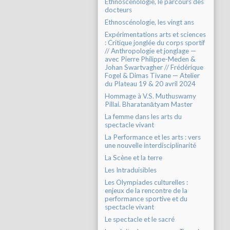
Ethnoscénologie, le parcours des
docteurs
Ethnoscénologie, les vingt ans
Expérimentations arts et sciences
: Critique jonglée du corps sportif
// Anthropologie et jonglage —
avec Pierre Philippe-Meden &
Johan Swartvagher // Frédérique
Fogel & Dimas Tivane — Atelier
du Plateau 19 & 20 avril 2024
Hommage à V.S. Muthuswamy
Pillai. Bharatanātyam Master
La femme dans les arts du
spectacle vivant
La Performance et les arts : vers
une nouvelle interdisciplinarité
La Scène et la terre
Les Intraduisibles
Les Olympiades culturelles :
enjeux de la rencontre de la
performance sportive et du
spectacle vivant
Le spectacle et le sacré