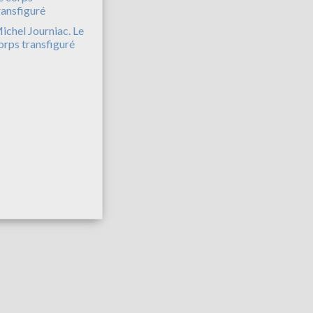
ichel Journiac. Le
orps transfiguré