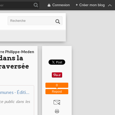
Connexion
+
Créer mon blog
rre Philippe-Meden
dans la
traversée
0
Terres communes - Éditions Deuxième époque
Repost
ce public dans les