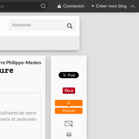
Connexion
+
Créer mon blog
rre Philippe-Meden
sure
0
Repost
talitaires de notre
eants et puissants