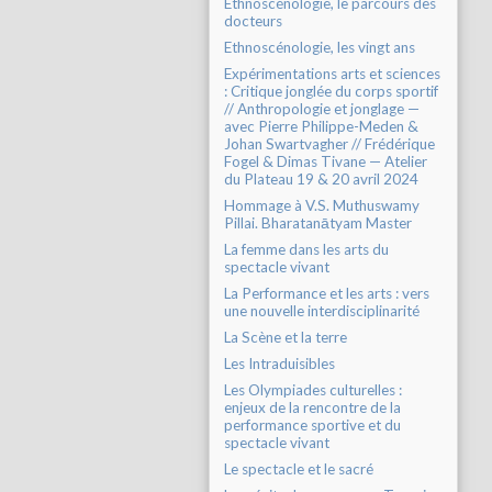
Ethnoscénologie, le parcours des
docteurs
Ethnoscénologie, les vingt ans
Expérimentations arts et sciences
: Critique jonglée du corps sportif
// Anthropologie et jonglage —
avec Pierre Philippe-Meden &
Johan Swartvagher // Frédérique
Fogel & Dimas Tivane — Atelier
du Plateau 19 & 20 avril 2024
Hommage à V.S. Muthuswamy
Pillai. Bharatanātyam Master
La femme dans les arts du
spectacle vivant
La Performance et les arts : vers
une nouvelle interdisciplinarité
La Scène et la terre
Les Intraduisibles
Les Olympiades culturelles :
enjeux de la rencontre de la
performance sportive et du
spectacle vivant
Le spectacle et le sacré