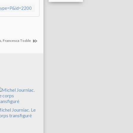
?type=P&id=2200
s. Francesca Todde
ichel Journiac. Le
orps transfiguré