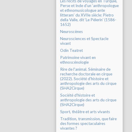
Les récits de voyages en Turquie,
Perse et Inde d’un ‘anthropologue
et ethnomusicologue ante
litteram’ du XVIIe siècle: Pietro
della Valle, dit ‘Le Pèlerin’ (1586-
1652)
Neuroscènes
Neurosciences et Spectacle
vivant
Odin Teatret
Patrimoine vivant en
ethnoscénologie
Rire de l'animal. Séminaire de
recherche doctorale en cirque
(2022). Société d'histoire et
anthropologie des arts du cirque
(SHA2Cirque)
Société d'histoire et
anthropologie des arts du cirque
(SHA2Cirque)
Sport, théâtre et arts vivants
Tradition, transmission, que faire
des formes spectaculaires
vivantes ?