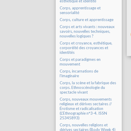
esthétique et identité
Corps, apprentissage et
sensorialité
Corps, culture et apprentissage
Corps et arts vivants : nouveaux
savoirs, nouvelles techniques,
nouvelles logiques ?
Corps et croyance, esthétique,
corporéité des croyances et
identités
Corps et paradigmes en
mouvement
Corps, incarnations de
l'imaginaire
Corps, la scène et la fabrique des
corps. Ethnoscénologie du
spectacle vivant
Corps, nouveaux mouvements
religieux et dérives sectaires //
Érotisme et radicalisation
(L'Ethnographie n°3-4. ISSN
25345893)
Corps, nouvelles religions et
dérives sectaires (Body Week 4)