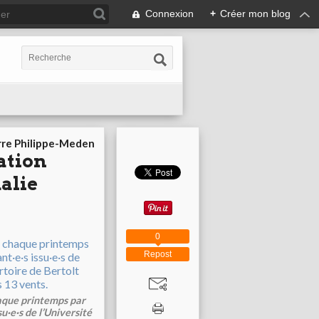
Connexion
+
Créer mon blog
rre Philippe-Meden
ation
alie
0
Repost
aque printemps par
u·e·s de l’Université