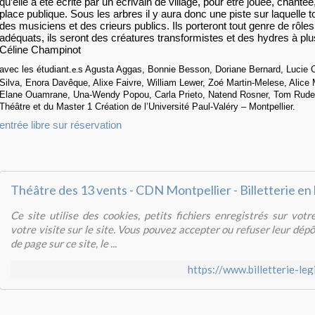
qu’elle a été écrite par un écrivain de village, pour être jouée, chanté
place publique. Sous les arbres il y aura donc une piste sur laquelle 
des musiciens et des crieurs publics. Ils porteront tout genre de rôles 
adéquats, ils seront des créatures transformistes et des hydres à plu
Céline Champinot
avec les étudiant.
s Agusta Aggas, Bonnie Besson, Doriane Bernard, Lucie 
e.
Silva, Enora Davêque, Alixe Faivre, William Lewer, Zoé Martin-Melese, Alice 
Elane Ouamrane, Una-Wendy Popou, Carla Prieto, Natend Rosner, Tom Rudell
Théâtre et du Master 1 Création de l’Université Paul-Valéry – Montpellier.
entrée libre sur réservation
Théâtre des 13 vents - CDN Montpellier - Billetterie en 
Ce site utilise des cookies, petits fichiers enregistrés sur votr
votre visite sur le site. Vous pouvez accepter ou refuser leur dép
de page sur ce site, le ...
https://www.billetterie-le