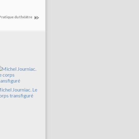
. Pratique du théâtre
ichel Journiac. Le
orps transfiguré