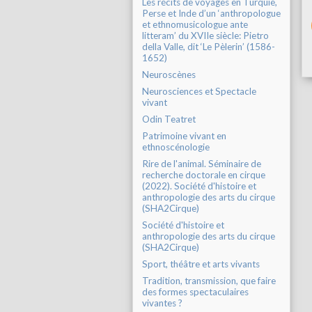
Les récits de voyages en Turquie,
Perse et Inde d’un ‘anthropologue
et ethnomusicologue ante
litteram’ du XVIIe siècle: Pietro
della Valle, dit ‘Le Pèlerin’ (1586-
1652)
Neuroscènes
Neurosciences et Spectacle
vivant
Odin Teatret
Patrimoine vivant en
ethnoscénologie
Rire de l'animal. Séminaire de
recherche doctorale en cirque
(2022). Société d'histoire et
anthropologie des arts du cirque
(SHA2Cirque)
Société d'histoire et
anthropologie des arts du cirque
(SHA2Cirque)
Sport, théâtre et arts vivants
Tradition, transmission, que faire
des formes spectaculaires
vivantes ?