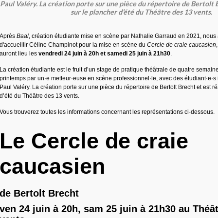
Paul Valéry. La création porte sur une pièce du répertoire de Bertolt B
sur le plancher d’été du Théâtre des 13 vents.
Après
Baal
, création étudiante mise en scène par Nathalie Garraud en 2021, nous a
d'accueillir Céline Champinot pour la mise en scène du
Cercle de craie caucasien
auront lieu le
s
vendredi 24 juin à 20h et samedi 25 juin à 21h30
.
La création étudiante est le fruit d’un stage de pratique théâtrale de quatre sema
printemps par un·e metteur·euse en scène professionnel·le, avec des étudiant·e·s i
Paul Valéry. La création porte sur une pièce du répertoire de Bertolt Brecht et est r
d’été du Théâtre des 13 vents.
Vous trouverez toutes les informations concernant les représentations ci-dessous.
Le Cercle de craie
caucasien
de Bertolt Brecht
ven 24 juin à 20h, sam 25 juin à 21h30 au Théâ