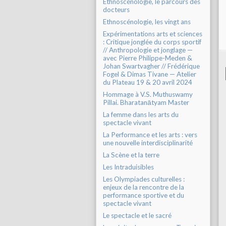
Ethnoscénologie, le parcours des
docteurs
Ethnoscénologie, les vingt ans
Expérimentations arts et sciences
: Critique jonglée du corps sportif
// Anthropologie et jonglage —
avec Pierre Philippe-Meden &
Johan Swartvagher // Frédérique
Fogel & Dimas Tivane — Atelier
du Plateau 19 & 20 avril 2024
Hommage à V.S. Muthuswamy
Pillai. Bharatanātyam Master
La femme dans les arts du
spectacle vivant
La Performance et les arts : vers
une nouvelle interdisciplinarité
La Scène et la terre
Les Intraduisibles
Les Olympiades culturelles :
enjeux de la rencontre de la
performance sportive et du
spectacle vivant
Le spectacle et le sacré