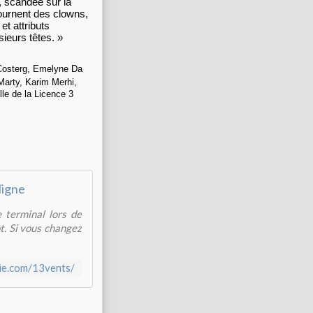
e, scandée sur la
tournent des clowns,
et attributs
sieurs têtes. »
Costerg, Emelyne Da
Marty, Karim Merhi,
e de la Licence 3
ligne
e terminal lors de
ôt. Si vous changez
gie.com/13vents/