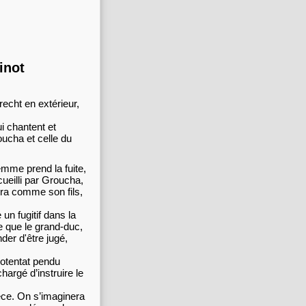
inot
recht en extérieur,
i chantent et
oucha et celle du
emme prend la fuite,
cueilli par Groucha,
èvera comme son fils,
 un fugitif dans la
e que le grand-duc,
der d'être jugé,
potentat pendu
hargé d’instruire le
ièce. On s’imaginera