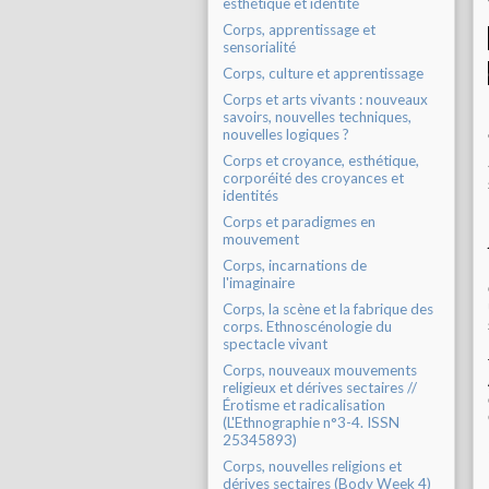
esthétique et identité
Corps, apprentissage et
sensorialité
Corps, culture et apprentissage
Corps et arts vivants : nouveaux
savoirs, nouvelles techniques,
nouvelles logiques ?
Corps et croyance, esthétique,
corporéité des croyances et
identités
Corps et paradigmes en
mouvement
Corps, incarnations de
l'imaginaire
Corps, la scène et la fabrique des
corps. Ethnoscénologie du
spectacle vivant
Corps, nouveaux mouvements
religieux et dérives sectaires //
Érotisme et radicalisation
(L'Ethnographie n°3-4. ISSN
25345893)
Corps, nouvelles religions et
dérives sectaires (Body Week 4)