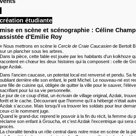
vents
création étudiante
mise en scène et scénographie : Céline Champ
assistée d'Emilie Roy
« Nous mettrons en scène le
Cercle de Craie Caucasien
de Bertolt B
sur un plancher sous les arbres.
Dans la pièce, cette fable est jouée par les habitants d’un kolkhoze qu
racontent en chœur les deux histoires qui la composent : celle de Gr
juge Azdak.
Dans l’ancien caucase, un potentat local est renversé et pendu. Sa f
oubliant derrière elle son enfant, le petit Michel. Le nouveau-né est re
une fille de cuisine qui, obligée de quitter la ville pour le sauver, l’él
sacrifiant pour lui sa vie personnelle.
Le jour de ce coup d’état, un écrivain de village original, Azdak, trouve
forêt et le cache. Découvrant que l'homme qu'il a hébergé n'était autr
Azdak s'accuse. Mais lorsqu’il va trouver les soldats pour leur deman
ceux-ci le nomment juge.
Quand le grand-duc reprend le pouvoir à la fin du récit, la femme du 
réclame son enfant à Groucha, et c’est Azdak l’excentrique qui sera c
procès.
La choralité tiendra un rôle central dans notre mise en scène de la p