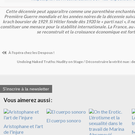
Cette décennie peut apparaître comme une parenthèse enchantée, e
Première Guerre mondiale et les années noires de la décennie suiva
krach boursier de 1929. Si Hitler fonde dès 1920 le « parti nazi », il 
constituer une menace pour la stabilité internationale. La France, au
se reconstruit et la croissance économique est fort
À l'opéra chez les Despous !
Undoing Naked Truths: Nudity on Stage / Déconstruire la vérité nue : de 
S'inscrire à la newsletter
Vous aimerez aussi :
El cuerpo sonoro
Aristophane et l'art
de l'injure
M