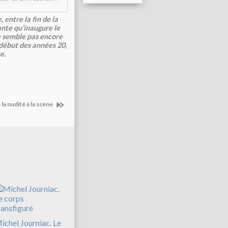
ntre la fin de la
nte qu’inaugure le
ne semble pas encore
 début des années 20,
e.
la nudité à la scène
ichel Journiac. Le