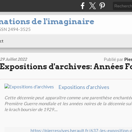
nations de l'imaginaire
 ISSN 2494-3525
ct
29 Juillet 2022
Publié par
Pie
Expositions d'archives: Années F
Expositions d'archives
Cette décennie peut apparaître comme une parenthèse enchantée, 
Première Guerre mondiale et les années noires de la décennie su
le krach boursier de 1929....
https://pierresvives.herault.fr/637-les-exposition-