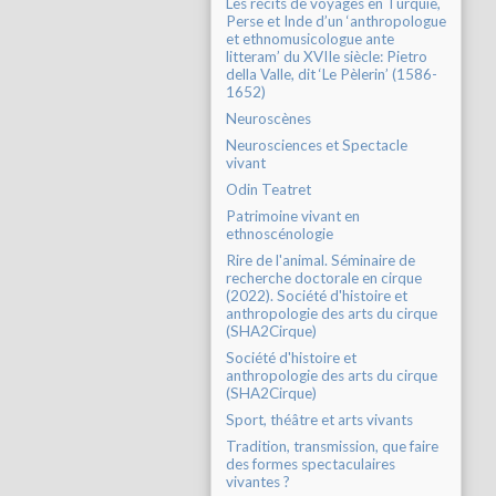
Les récits de voyages en Turquie,
Perse et Inde d’un ‘anthropologue
et ethnomusicologue ante
litteram’ du XVIIe siècle: Pietro
della Valle, dit ‘Le Pèlerin’ (1586-
1652)
Neuroscènes
Neurosciences et Spectacle
vivant
Odin Teatret
Patrimoine vivant en
ethnoscénologie
Rire de l'animal. Séminaire de
recherche doctorale en cirque
(2022). Société d'histoire et
anthropologie des arts du cirque
(SHA2Cirque)
Société d'histoire et
anthropologie des arts du cirque
(SHA2Cirque)
Sport, théâtre et arts vivants
Tradition, transmission, que faire
des formes spectaculaires
vivantes ?