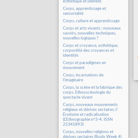
esthétique et identité
Corps, apprentissage et
sensorialité
Corps, culture et apprentissage
Corps et arts vivants : nouveaux
savoirs, nouvelles techniques,
nouvelles logiques ?
Corps et croyance, esthétique,
corporéité des croyances et
identités
Corps et paradigmes en
mouvement
Corps, incarnations de
l'imaginaire
Corps, la scène et la fabrique des
corps. Ethnoscénologie du
spectacle vivant
Corps, nouveaux mouvements
religieux et dérives sectaires //
Érotisme et radicalisation
(L'Ethnographie n°3-4. ISSN
25345893)
Corps, nouvelles religions et
dérives sectaires (Body Week 4)