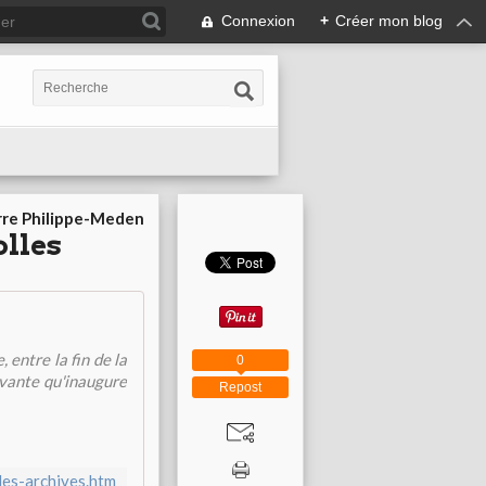
Connexion
+
Créer mon blog
rre Philippe-Meden
olles
entre la fin de la
0
ivante qu'inaugure
Repost
des-archives.htm