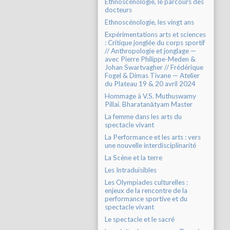
Ethnoscénologie, le parcours des
docteurs
Ethnoscénologie, les vingt ans
Expérimentations arts et sciences
: Critique jonglée du corps sportif
// Anthropologie et jonglage —
avec Pierre Philippe-Meden &
Johan Swartvagher // Frédérique
Fogel & Dimas Tivane — Atelier
du Plateau 19 & 20 avril 2024
Hommage à V.S. Muthuswamy
Pillai. Bharatanātyam Master
La femme dans les arts du
spectacle vivant
La Performance et les arts : vers
une nouvelle interdisciplinarité
La Scène et la terre
Les Intraduisibles
Les Olympiades culturelles :
enjeux de la rencontre de la
performance sportive et du
spectacle vivant
Le spectacle et le sacré