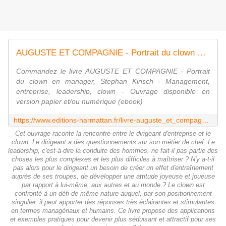
AUGUSTE ET COMPAGNIE - Portrait du clown en manager, Stephan Kinsch - Management, entreprise, leadership, clown - livre, ebook, epub
Commandez le livre AUGUSTE ET COMPAGNIE - Portrait
du clown en manager, Stephan Kinsch - Management,
entreprise, leadership, clown - Ouvrage disponible en
version papier et/ou numérique (ebook)
https://www.editions-harmattan.fr/livre-auguste_et_compagnie_portrait_du_clown_en_manager_stephan_kinsch-9782140302312-75067.html
Cet ouvrage raconte la rencontre entre le dirigeant d'entreprise et le
clown. Le dirigeant a des questionnements sur son métier de chef. Le
leadership, c'est-à-dire la conduite des hommes, ne fait-il pas partie des
choses les plus complexes et les plus difficiles à maîtriser ? N'y a-t-il
pas alors pour le dirigeant un besoin de créer un effet d'entraînement
auprès de ses troupes, de développer une attitude joyeuse et joueuse
par rapport à lui-même, aux autres et au monde ? Le clown est
confronté à un défi de même nature auquel, par son positionnement
singulier, il peut apporter des réponses très éclairantes et stimulantes
en termes managériaux et humains. Ce livre propose des applications
et exemples pratiques pour devenir plus séduisant et attractif pour ses