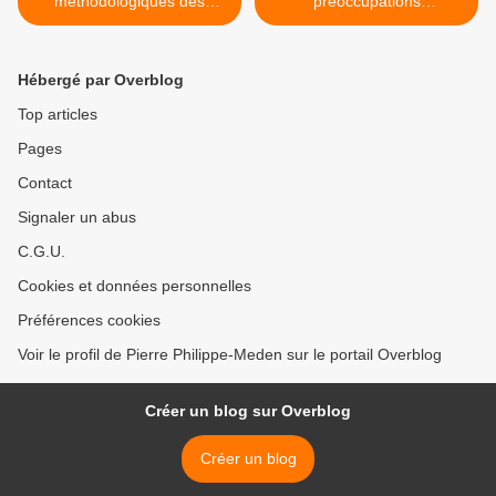
méthodologiques des
préoccupations
entrecroisements entre
écologiques. L'écoute dans
productions artistiques et
l'écologie sonore >
SHS
Hébergé par Overblog
Top articles
Pages
Contact
Signaler un abus
C.G.U.
Cookies et données personnelles
Préférences cookies
Voir le profil de Pierre Philippe-Meden sur le portail Overblog
Créer un blog sur Overblog
Créer un blog