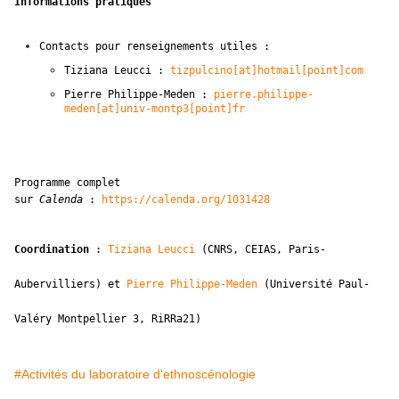
Informations pratiques
Contacts pour renseignements utiles :
Tiziana Leucci :
tizpulcino[at]hotmail[point]com
Pierre Philippe-Meden :
pierre.philippe-
meden[at]univ-montp3[point]fr
Programme complet
sur
Calenda
:
https://calenda.org/1031428
Coordination
:
Tiziana Leucci
(CNRS, CEIAS, Paris-
Aubervilliers) et
Pierre Philippe-Meden
(Université Paul-
Valéry Montpellier 3, RiRRa21)
#Activités du laboratoire d'ethnoscénologie