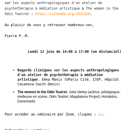
sur
les aspects anthropologiques d'un atelier de
psychothérapie à médiation artistique
&
The women in the
Odin Teatret
:
https://calenda.org/1031428
.
Au plaisir de vous y retrouver nombreux·ses,
Pierre P.-M.
Lundi
12 juin de 14:00 à 17:00
(en distanciel)
Regards cliniques sur les aspects anthropologiques
d'un atelier de psychothérapie à médiation
artistique
. Emna Manis (UParis Cité, I3SP, Hôpital
Casanova-Saint-Denis)
The women in the Odin Teatret
. Julia Varley (actrice, pédagogue,
metteuse en scène, Odin Teatret, Magdalena Project, Holstebro,
Danemark)
Pour accéder au séminaire par Zoom, cliquez :
i
ci
.