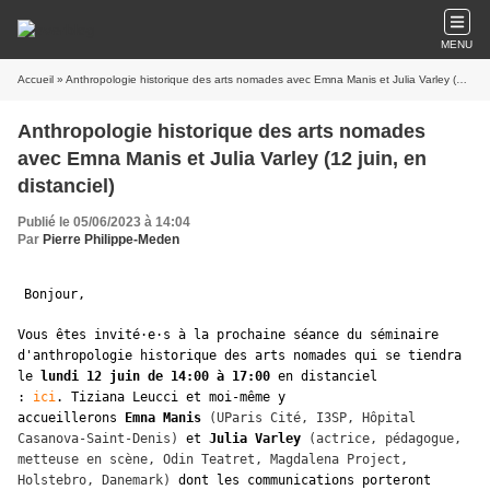
MENU
Accueil
» Anthropologie historique des arts nomades avec Emna Manis et Julia Varley (12 juin, en distanciel)
Anthropologie historique des arts nomades
avec Emna Manis et Julia Varley (12 juin, en
distanciel)
Publié le 05/06/2023 à 14:04
Par
Pierre Philippe-Meden
Bonjour,
Vous êtes invité·e·s à la prochaine séance du séminaire
d'anthropologie historique des arts nomades qui se tiendra
le
lundi 12 juin de 14:00 à 17:00
en distanciel
:
ici
. Tiziana Leucci et moi-même y
accueillerons
Emna
Manis
(UParis Cité, I3SP, Hôpital
Casanova-Saint-Denis)
et
Julia Varley
(actrice, pédagogue,
metteuse en scène, Odin Teatret, Magdalena Project,
Holstebro, Danemark)
dont les communications porteront