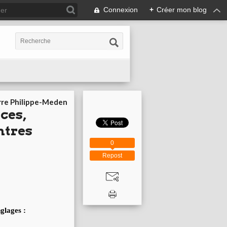
Connexion
+
Créer mon blog
rre Philippe-Meden
nces,
ntres
0
Repost
glages :