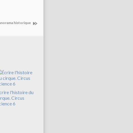
panorama historique
crire l'histoire du
irque. Circus
cience 6