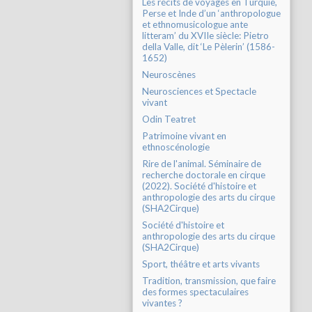
Les récits de voyages en Turquie,
Perse et Inde d’un ‘anthropologue
et ethnomusicologue ante
litteram’ du XVIIe siècle: Pietro
della Valle, dit ‘Le Pèlerin’ (1586-
1652)
Neuroscènes
Neurosciences et Spectacle
vivant
Odin Teatret
Patrimoine vivant en
ethnoscénologie
Rire de l'animal. Séminaire de
recherche doctorale en cirque
(2022). Société d'histoire et
anthropologie des arts du cirque
(SHA2Cirque)
Société d'histoire et
anthropologie des arts du cirque
(SHA2Cirque)
Sport, théâtre et arts vivants
Tradition, transmission, que faire
des formes spectaculaires
vivantes ?