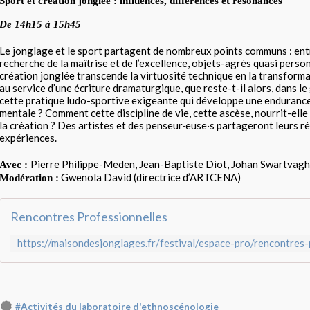
Sport et création jonglée : influences, différences et résonances
De 14h15 à 15h45
Le jonglage et le sport partagent de nombreux points communs : ent
recherche de la maîtrise et de l’excellence, objets-agrès quasi person
création jonglée transcende la virtuosité technique en la transform
au service d’une écriture dramaturgique, que reste-t-il alors, dans le
cette pratique ludo-sportive exigeante qui développe une enduranc
mentale ? Comment cette discipline de vie, cette ascèse, nourrit-elle 
la création ? Des artistes et des penseur·euse·s partageront leurs ré
expériences.
Pierre Philippe-Meden, Jean-Baptiste Diot, Johan Swartvagh
Avec :
Gwenola David (directrice d’ARTCENA)
Modération :
Rencontres Professionnelles
https://maisondesjonglages.fr/festival/espace-pro/rencontres-
#Activités du laboratoire d'ethnoscénologie