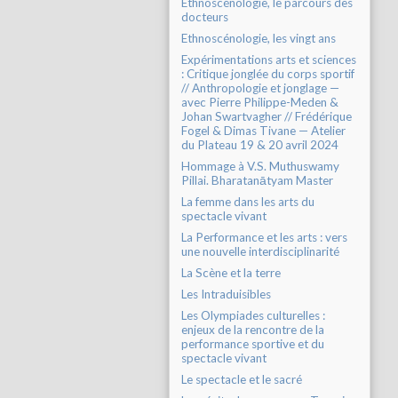
Ethnoscénologie, le parcours des
docteurs
Ethnoscénologie, les vingt ans
Expérimentations arts et sciences
: Critique jonglée du corps sportif
// Anthropologie et jonglage —
avec Pierre Philippe-Meden &
Johan Swartvagher // Frédérique
Fogel & Dimas Tivane — Atelier
du Plateau 19 & 20 avril 2024
Hommage à V.S. Muthuswamy
Pillai. Bharatanātyam Master
La femme dans les arts du
spectacle vivant
La Performance et les arts : vers
une nouvelle interdisciplinarité
La Scène et la terre
Les Intraduisibles
Les Olympiades culturelles :
enjeux de la rencontre de la
performance sportive et du
spectacle vivant
Le spectacle et le sacré