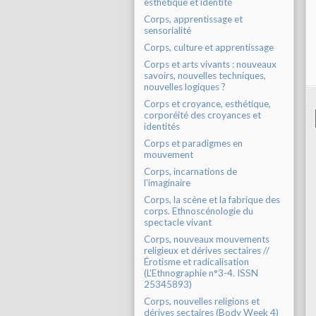
esthétique et identité
Corps, apprentissage et
sensorialité
Corps, culture et apprentissage
Corps et arts vivants : nouveaux
savoirs, nouvelles techniques,
nouvelles logiques ?
Corps et croyance, esthétique,
corporéité des croyances et
identités
Corps et paradigmes en
mouvement
Corps, incarnations de
l'imaginaire
Corps, la scène et la fabrique des
corps. Ethnoscénologie du
spectacle vivant
Corps, nouveaux mouvements
religieux et dérives sectaires //
Érotisme et radicalisation
(L'Ethnographie n°3-4. ISSN
25345893)
Corps, nouvelles religions et
dérives sectaires (Body Week 4)