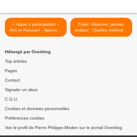
< Appel à participation –
Créer, observer, penser,
Arts et Naissant : Approche
évaluer : Quelles méthodes
interdisciplinaire des savoirs
pour la recherche-création
du Vivant
dans les formations en arts
vivants ? >
Hébergé par Overblog
Top articles
Pages
Contact
Signaler un abus
C.G.U.
Cookies et données personnelles
Préférences cookies
Voir le profil de Pierre Philippe-Meden sur le portail Overblog