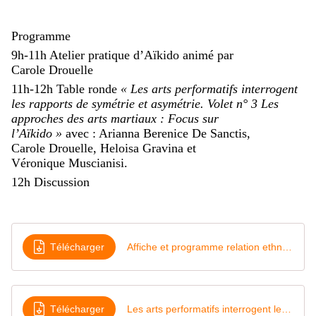
Programme
9h-11h Atelier pratique d’Aïkido animé par
Carole
Drouelle
11h-12h Table ronde
« Les arts performatifs interrogent
les rapports de symétrie et asymétrie. Volet n° 3 Les
approches des arts martiaux : Focus sur
l’Aïkido »
avec : Arianna
Berenice
De Sanctis,
Carole
Drouelle
,
Heloisa
Gravina et
Véronique
Muscianisi
.
12h Discussion
Télécharger
Affiche et programme relation ethnoscenologie 19 fevrier 2026 Nice
Télécharger
Les arts performatifs interrogent les rapports de symétrie et asymétrie