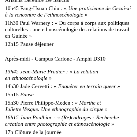
Arianna
Berenice
De Sanctis
10h45 Fang
-
Hsuan
Chiu
: «
Une praticienne de
Gezai
-xi
à la rencontre de l’
ethnoscénologie
»
11h30 Paul Warnery : « Du corps à corps aux politiques
culturelles : une ethnoscénologie des relations de travail
en Guinée
»
12h15 Pause déjeuner
Après-midi - Campus Carlone - Amphi D310
1
3
h
45
Jean-Marie P
radier : «
La relation
en
ethnoscénologie
»
14h
30
Jade
Cervetti
: «
Enquêter en terrain queer
»
15h15
Pause
15h30 Pierre Philippe-
Meden
: «
Marthe et
Juliette
Vesque
. Une ethnographie du cirque
»
1
6
h
15
Juan Paulhiac :
« (Re)cadrages : Recherche-
création entre photographie et
ethnoscénologie
»
17h Clôture de la journée