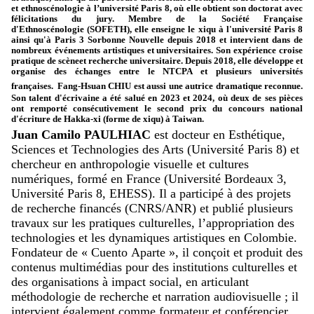
et
ethnoscénologie
à l’université Paris 8, où elle obtient son doctorat avec
félicitations du jury. Membre de la Société Française
d'
Ethnoscénologie
(SOFETH), elle enseigne le
xiqu
à l'université Paris 8
ainsi qu'à Paris 3 Sorbonne Nouvelle depuis 2018 et intervient dans de
nombreux événements artistiques
et universitaires. Son expérience croise
pratique de scène
et recherche universitaire. Depuis 2018, elle développe et
organise des échanges entre le NTCPA et plusieurs universités
françaises.
Fang-
Hsuan
CHIU est aussi une autrice dramatique reconnue.
Son talent d'écrivaine a été salué en 2023 et 2024, où deux de ses pièces
ont remporté consécutivement le second prix du concours national
d'écriture de Hakka-xi (forme de
xiqu
) à Taiwan.
Juan Camilo PAULHIAC
est docteur en Esthétique,
Sciences et Technologies des Arts (Université Paris 8) et
chercheur en anthropologie visuelle et cultures
numériques, formé en France (Université Bordeaux 3,
Université Paris 8, EHESS). Il a participé à des projets
de recherche financés (CNRS/ANR) et publié plusieurs
travaux sur les pratiques culturelles, l’appropriation des
technologies et les dynamiques artistiques en Colombie.
Fondateur de «
Cuento
Aparte
», il conçoit et produit des
contenus multimédias pour des institutions culturelles et
des organisations à impact social, en articulant
méthodologie de recherche et narration audiovisuelle ; il
intervient également comme formateur et conférencier,