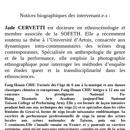
Notices biographiques des
intervenant.
e.s
:
Jade CERVETTI
est docteure en
ethnoscénologie
et
membre associée de la SOFETH. Elle a récemment
soutenu sa thèse à l’Université d’Artois, consacrée aux
dynamiques intra-communautaires des scènes drag
contemporaines. Spécialisée en anthropologie du genre
et de la performance, elle emploie la photographie
ethnographique pour interroger les méthodes d’enquête
en études queer et la transdisciplinarité dans les
ethnosciences.
Fang-
Hsuan
CHIU
Formée dès l’âge de 6 ans à la musique et aux danses
classiques chinoise et européenne, Fang-
Hsuan
CHIU intègre à 12 ans sur
concours la prestigieuse National
Fu-
Hsing
Dramatic
Arts
Academy
(aujourd’hui National
Taiwan
College
of
Performing
Arts). Elle y est formée de façon intensive
pendant huit ans aux techniques des
xiqu
(1) et se spécialise dans les rôles
féminins du
Gezai
-xi, forme de
xiqu
locale taïwanaise emblématique. Sa
carrière de performeuse professionnelle de
xiqu
la mène des scènes
locales aux scènes nationales de Taïwan, puis sur les
5
continents.Elle
s'installe ensuite en France et y poursuit sa carrière
artistique, ainsi qu'un parcours universitaire complet en arts de la scène