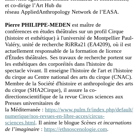
et co-dirige l’Art Hub du
réseau
Applied
Anthropology
Network de l’EASA.
Pierre PHILIPPE-MEDEN
est maître de
conférences
en études théâtrales
sur un profil Cirque
(histoire et esthétique) à l'université de Montpellier Paul-
Valéry, unité de recherche RiRRa21 (EA4209), où il est
actuellement responsable de la formation de licence
d'Études théâtrales. Ses travaux de recherche portent sur
les esthétiques des corporéités dans l'histoire du
spectacle vivant. Il enseigne l'histoire de l'art et l'histoire
du cirque au Centre national des arts du cirque (CNAC).
Membre de la Société d'histoire et anthropologie des arts
du cirque (SHA2Cirque), il assure la
co-
direction
scientifique de la revue Circus sciences aux
Presses universitaires de
la
Méditerranée
:
https://www.pulm.fr/index.php/default/
numerique/nos-revues-en-libre-acces/circus-
sciences.html
.
Il anime le blogue
Scènes et incarnations
de l’imaginaire
:
https://ethnoscenologie.com
.