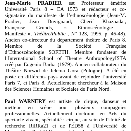
Jean-Marie PRADIER
est Professeur émérite
Université Paris 8 – EA 1573 et rédacteur et
co-
signataire
du manifeste de l’
ethnoscénologie
(
Jean-M.
Pradier, Jean Duvignaud, Cherif
Khaznadar
,
Françoise
Gründs
,
«
Ethnoscénologie
–
Manifeste »,
Théâtre/
Public
,
N° 123, 199
5
, p.
46-48).
Ancien co-directeur du département théâtre de Paris 8.
Membre de la Société Française
d’
Ethnoscénologie
SOFETH. Membre fondateur de
l’International
School
of
Theatre
Anthropology
ISTA
créé par Eugenio Barba (1979). Ancien collaborateur du
Théâtre Norwid de
Jelenia
Gora (Pologne). A été en
poste en différents pays avant de rejoindre l’université
Paris 7, et Paris 8. Actuellement chercheur à la Maison
des Sciences Humaines et Sociales de Paris Nord.
Paul WARNERY
est artiste de cirque, danseur et
metteur en scène pour plusieurs compagnies
professionnelles. Actuellement doctorant en Arts du
spectacle vivant, spécialité : cirque, au sein de l'Unité de
recherche RiRRa21 et de l'ED58 à l'Université de