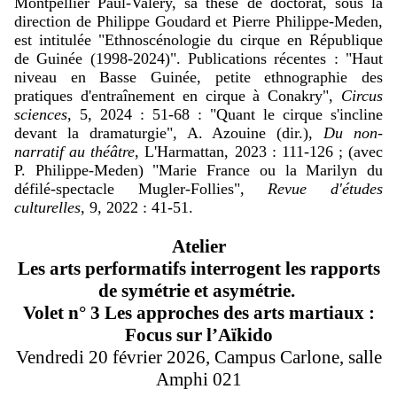
Montpellier Paul-Valéry, sa thèse de doctorat, sous la
direction de Philippe Goudard et Pierre Philippe-Meden,
est intitulée "Ethnoscénologie du cirque en République
de Guinée (1998-2024)". Publications récentes : "Haut
niveau en Basse Guinée, petite ethnographie des
pratiques d'entraînement en cirque à Conakry",
Circus
sciences
, 5, 2024 : 51-68 : "Quant le cirque s'incline
devant la dramaturgie", A. Azouine (dir.),
Du non-
narratif au théâtre
, L'Harmattan, 2023 : 111-126 ; (avec
P. Philippe-Meden) "Marie France ou la Marilyn du
défilé-spectacle Mugler-Follies",
Revue d'études
culturelles
, 9, 2022 : 41-51.
Atelier
Les arts performatifs interrogent les rapports
de symétrie et asymétrie.
Volet n° 3 Les approches des arts martiaux :
Focus sur l’Aïkido
Vendredi 20 février 2026, Campus Carlone, salle
Amphi 021