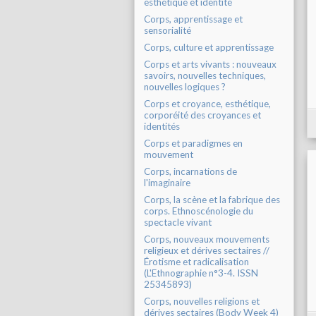
esthétique et identité
Corps, apprentissage et
sensorialité
Corps, culture et apprentissage
Corps et arts vivants : nouveaux
savoirs, nouvelles techniques,
nouvelles logiques ?
Corps et croyance, esthétique,
corporéité des croyances et
identités
Corps et paradigmes en
mouvement
Corps, incarnations de
l'imaginaire
Corps, la scène et la fabrique des
corps. Ethnoscénologie du
spectacle vivant
Corps, nouveaux mouvements
religieux et dérives sectaires //
Érotisme et radicalisation
(L'Ethnographie n°3-4. ISSN
25345893)
Corps, nouvelles religions et
dérives sectaires (Body Week 4)