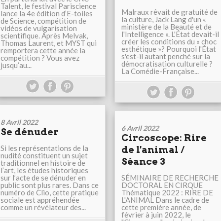
Talent, le festival Pariscience
Malraux rêvait de gratuité de
lance la 4e édition d’E-toiles
la culture, Jack Lang d'un «
de Science, compétition de
ministère de la Beauté et de
vidéos de vulgarisation
l'Intelligence ». L'État devait-il
scientifique. Après Melvak,
créer les conditions du « choc
Thomas Laurent, et MYST qui
esthétique »? Pourquoi l'État
remportera cette année la
s'est-il autant penché sur la
compétition ? Vous avez
démocratisation culturelle ?
jusqu’au...
La Comédie-Française...
8 Avril 2022
6 Avril 2022
Se dénuder
Circoscope: Rire
Si les représentations de la
de l'animal /
nudité constituent un sujet
Séance 3
traditionnel en histoire de
l’art, les études historiques
sur l’acte de se dénuder en
SÉMINAIRE DE RECHERCHE
public sont plus rares. Dans ce
DOCTORAL EN CIRQUE
numéro de Clio, cette pratique
Thématique 2022 : RIRE DE
sociale est appréhendée
L'ANIMAL Dans le cadre de
comme un révélateur des...
cette première année, de
février à juin 2022, le