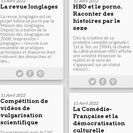
13 Avril 2022
12 Avril 2022
La revue Jonglages
HBO et le porno.
Raconter des
La revue Jonglages est un
histoires par le
projet éditorial porté par la
Maison des Jonglages.
sexe
Depuis la création de la
Maison des Jonglages en
Dès la création de sa
2008, l’expression «
première comédie originale (
jonglages » renvoie à un
1st & Ten, en 1984), la chaîne
ensemble de pratiques
du câble premium HBO affiche
artistiques et d’œuvres dont
une volonté d'exposer la
relèvent des démarches et
nudité et le sexe en
des...
s'appuyant sur un statut
censori...
11 Avril 2022
Compétition de
11 Avril 2022
vidéos de
La Comédie-
vulgarisation
Française et la
scientifique
démocratisation
culturelle
En partenariat avec le CNC