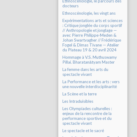
Ethnoscénologie, le parcours des
docteurs
Ethnoscénologie, les vingt ans
Expérimentations arts et sciences
: Critique jonglée du corps sportif
// Anthropologie et jonglage —
avec Pierre Philippe-Meden &
Johan Swartvagher // Frédérique
Fogel & Dimas Tivane — Atelier
du Plateau 19 & 20 avril 2024
Hommage à V.S. Muthuswamy
Pillai. Bharatanātyam Master
La femme dans les arts du
spectacle vivant
La Performance et les arts : vers
une nouvelle interdisciplinarité
La Scène et la terre
Les Intraduisibles
Les Olympiades culturelles :
enjeux de la rencontre de la
performance sportive et du
spectacle vivant
Le spectacle et le sacré