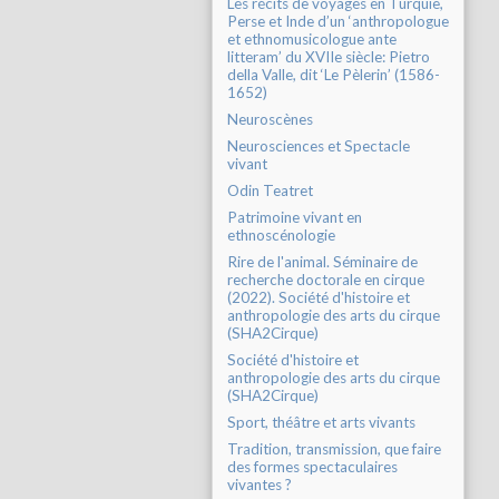
Les récits de voyages en Turquie,
Perse et Inde d’un ‘anthropologue
et ethnomusicologue ante
litteram’ du XVIIe siècle: Pietro
della Valle, dit ‘Le Pèlerin’ (1586-
1652)
Neuroscènes
Neurosciences et Spectacle
vivant
Odin Teatret
Patrimoine vivant en
ethnoscénologie
Rire de l'animal. Séminaire de
recherche doctorale en cirque
(2022). Société d'histoire et
anthropologie des arts du cirque
(SHA2Cirque)
Société d'histoire et
anthropologie des arts du cirque
(SHA2Cirque)
Sport, théâtre et arts vivants
Tradition, transmission, que faire
des formes spectaculaires
vivantes ?