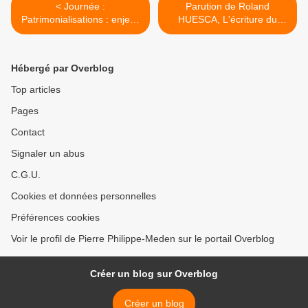
< Journée :
Parution de Roland
Patrimonialisations : enjeux
HUESCA, L'écriture du
identitaires et
(spectacle) vivant,
problématiques de
Strasbourg, Le PortiQue,
développement
2010 >
Hébergé par Overblog
Top articles
Pages
Contact
Signaler un abus
C.G.U.
Cookies et données personnelles
Préférences cookies
Voir le profil de Pierre Philippe-Meden sur le portail Overblog
Créer un blog sur Overblog
Créer un blog