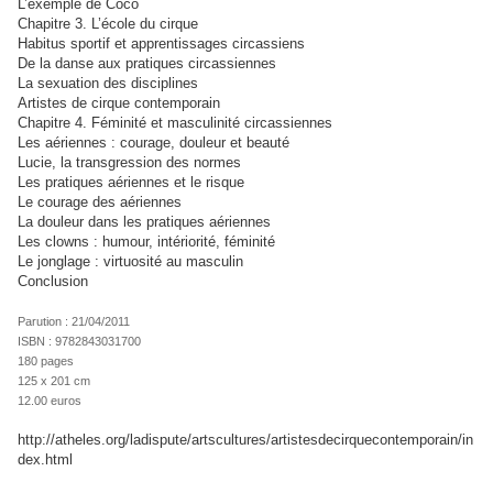
L’exemple de Coco
Chapitre 3. L’école du cirque
Habitus sportif et apprentissages circassiens
De la danse aux pratiques circassiennes
La sexuation des disciplines
Artistes de cirque contemporain
Chapitre 4. Féminité et masculinité circassiennes
Les aériennes : courage, douleur et beauté
Lucie, la transgression des normes
Les pratiques aériennes et le risque
Le courage des aériennes
La douleur dans les pratiques aériennes
Les clowns : humour, intériorité, féminité
Le jonglage : virtuosité au masculin
Conclusion
Parution : 21/04/2011
ISBN : 9782843031700
180 pages
125 x 201 cm
12.00 euros
http://atheles.org/ladispute/artscultures/artistesdecirquecontemporain/in
dex.html