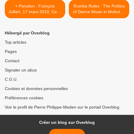
< Parution : François
Rumba Rules : The Politics
Jullien, 17 mars 2010, Cette
of Dance Music in Mobutu’s
étrange idée du beau,
Zaire >
Grasset Éditeur
Hébergé par Overblog
Top articles
Pages
Contact
Signaler un abus
C.G.U.
Cookies et données personnelles
Préférences cookies
Voir le profil de Pierre Philippe-Meden sur le portail Overblog
Créer un blog sur Overblog