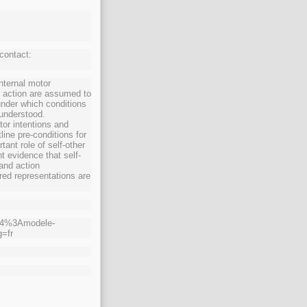
 contact:
internal motor
d action are assumed to
under which conditions
 understood.
or intentions and
tline pre-conditions for
tant role of self-other
t evidence that self-
 and action
red representations are
694%3Amodele-
g=fr