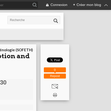
Connexion
+
Créer mon blog
cénologie (SOFETH)
ption and
0
Repost
h30