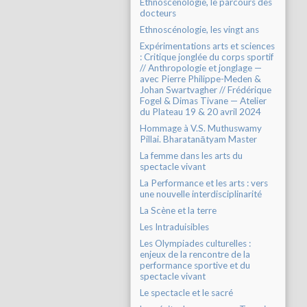
Ethnoscénologie, le parcours des
docteurs
Ethnoscénologie, les vingt ans
Expérimentations arts et sciences
: Critique jonglée du corps sportif
// Anthropologie et jonglage —
avec Pierre Philippe-Meden &
Johan Swartvagher // Frédérique
Fogel & Dimas Tivane — Atelier
du Plateau 19 & 20 avril 2024
Hommage à V.S. Muthuswamy
Pillai. Bharatanātyam Master
La femme dans les arts du
spectacle vivant
La Performance et les arts : vers
une nouvelle interdisciplinarité
La Scène et la terre
Les Intraduisibles
Les Olympiades culturelles :
enjeux de la rencontre de la
performance sportive et du
spectacle vivant
Le spectacle et le sacré