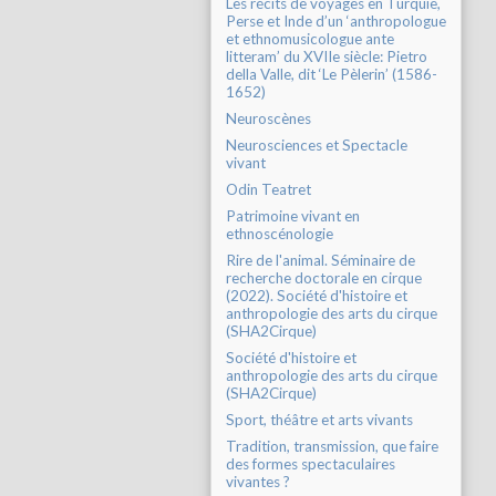
Les récits de voyages en Turquie,
Perse et Inde d’un ‘anthropologue
et ethnomusicologue ante
litteram’ du XVIIe siècle: Pietro
della Valle, dit ‘Le Pèlerin’ (1586-
1652)
Neuroscènes
Neurosciences et Spectacle
vivant
Odin Teatret
Patrimoine vivant en
ethnoscénologie
Rire de l'animal. Séminaire de
recherche doctorale en cirque
(2022). Société d'histoire et
anthropologie des arts du cirque
(SHA2Cirque)
Société d'histoire et
anthropologie des arts du cirque
(SHA2Cirque)
Sport, théâtre et arts vivants
Tradition, transmission, que faire
des formes spectaculaires
vivantes ?