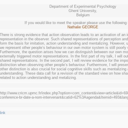
Department of Experimental Psychology
Ghent University,
Belgium
If you would like to meet the speaker please use the following
Nathalie GEORGE
There is strong evidence that action observation leads to an activation of an 
representation in the observer. Such shared representations of perception an
form the basis for imitation, action understanding and mentalizing. However, 
we represent other people’s behaviour in our own motor system is still poorly
Furthermore, the question arises how we can distinguish between our own mot
externally triggered motor representations. In the first part of my talk, I will ou
shared representations. In the second part, I will review evidence for the impor
distinction when observing other people’s behaviour. Furthermore, I will presen
other distinction is also crucial for social cognitive skills such as mentalizing
understanding. These data call for a revision of the standard view on how sha
related to action understanding and metalizing.
http://www.cricm.upmc.fr/index.php?option=com_content&view=article&id=
conference-br-date-a-nom-intervenant&catid=62%3Aagenda&Itemid=493&lan
link