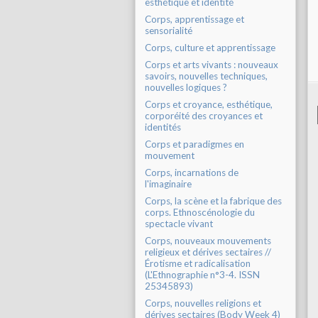
esthétique et identité
Corps, apprentissage et
sensorialité
Corps, culture et apprentissage
Corps et arts vivants : nouveaux
savoirs, nouvelles techniques,
nouvelles logiques ?
Corps et croyance, esthétique,
corporéité des croyances et
identités
Corps et paradigmes en
mouvement
Corps, incarnations de
l'imaginaire
Corps, la scène et la fabrique des
corps. Ethnoscénologie du
spectacle vivant
Corps, nouveaux mouvements
religieux et dérives sectaires //
Érotisme et radicalisation
(L'Ethnographie n°3-4. ISSN
25345893)
Corps, nouvelles religions et
dérives sectaires (Body Week 4)