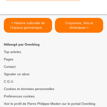
< Histoire culturelle de
Croyances, Arts et
l'espace germanique.
Amériques >
Danse et modernité au XXe
siècle : de Rudolf von
Laban à Pina Bausch
Hébergé par Overblog
Top articles
Pages
Contact
Signaler un abus
C.G.U.
Cookies et données personnelles
Préférences cookies
Voir le profil de Pierre Philippe-Meden sur le portail Overblog