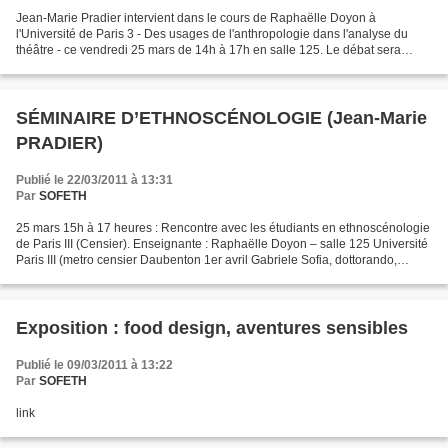
Jean-Marie Pradier intervient dans le cours de Raphaëlle Doyon à
l'Université de Paris 3 - Des usages de l'anthropologie dans l'analyse du
théâtre - ce vendredi 25 mars de 14h à 17h en salle 125. Le débat sera
animé par des étudiants de Paris3. Sorbonne-Nouvelle,...
SÉMINAIRE D’ETHNOSCÉNOLOGIE (Jean-Marie
PRADIER)
Publié le 22/03/2011 à 13:31
Par
SOFETH
25 mars 15h à 17 heures : Rencontre avec les étudiants en ethnoscénologie
de Paris III (Censier). Enseignante : Raphaëlle Doyon – salle 125 Université
Paris III (metro censier Daubenton 1er avril Gabriele Sofia, dottorando,
Sapienza Università di Roma/Université...
Exposition : food design, aventures sensibles
Publié le 09/03/2011 à 13:22
Par
SOFETH
link