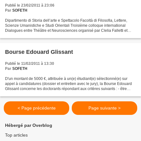
Publié le 23/02/2011 à 23:06
Par
SOFETH
Dipartimento di Storia dell’arte e Spettacolo Facoltà di Filosofia, Lettere,
Scienze Umanistiche e Studi Orientali Troisième colloque international
Dialogues entre Théâtre et Neurosciences organisé par Clelia Falletti et
Gabriele Sofia Journée d’études...
Bourse Edouard Glissant
Publié le 11/02/2011 à 13:30
Par
SOFETH
D'un montant de 5000 €, attribuée à un(e) étudiant(e) sélectionné(e) sur
appel à candidatures (dossier et entretien avec le jury), la Bourse Edouard
Glissant concerne les doctorants répondant aux critères suivants : - être
inscrit(e) au moins en 2ème...
< Page précédente
Page suivante >
Hébergé par Overblog
Top articles