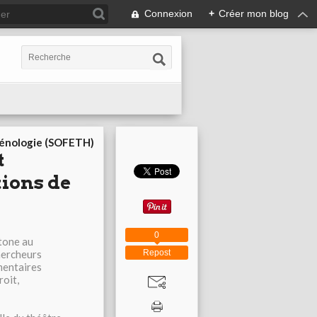
Connexion
+
Créer mon blog
cénologie (SOFETH)
t
tions de
0
tone au
Repost
hercheurs
mentaires
roit,