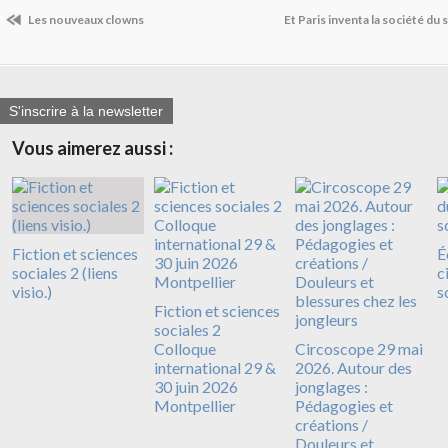
Les nouveaux clowns
Et Paris inventa la société du
S'inscrire à la newsletter
Vous aimerez aussi :
Fiction et sciences
É
sociales 2 (liens
c
visio.)
s
Fiction et sciences
sociales 2
Colloque
Circoscope 29 mai
international 29 &
2026. Autour des
30 juin 2026
jonglages :
Montpellier
Pédagogies et
créations /
Douleurs et