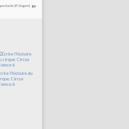
 spectacle (P. Dagen)
crire l'histoire du
irque. Circus
cience 6