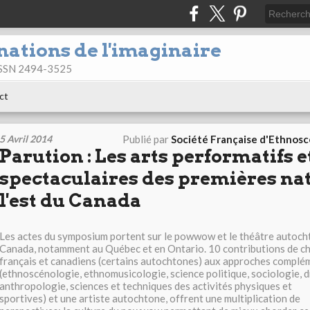
nations de l'imaginaire
 ISSN 2494-3525
ct
5 Avril 2014
Publié par
Société Française d'Ethnos
Parution : Les arts performatifs e
spectaculaires des premières na
l'est du Canada
Les actes du symposium portent sur le powwow et le théâtre autoch
Canada, notamment au Québec et en Ontario. 10 contributions de c
français et canadiens (certains autochtones) aux approches complé
(ethnoscénologie, ethnomusicologie, science politique, sociologie, d
anthropologie, sciences et techniques des activités physiques et
sportives) et une artiste autochtone, offrent une multiplication de