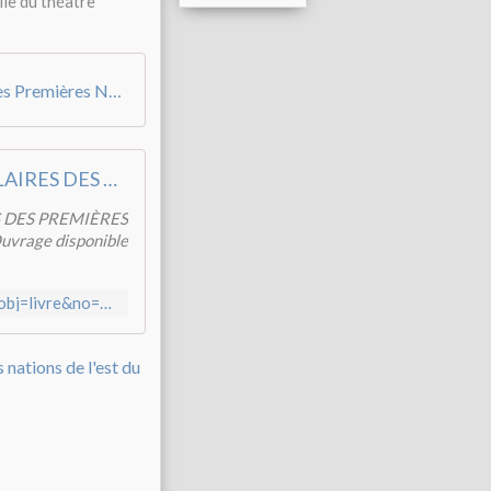
le du théâtre
Les arts performatifs et spectaculaires des Premières Nations de l'est du Canada
Livres, ebooks : ARTS PERFORMATIFS ET SPECTACULAIRES DES PREMIÈRES NATIONS DE L'EST DU CANADA, Jérôme Dubois, Dalie Giroux
S DES PREMIÈRES
uvrage disponible
http://www.editions-harmattan.fr/index.asp?navig=catalogue&obj=livre&no=42837