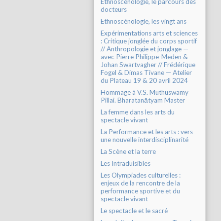
Ethnoscénologie, le parcours des
docteurs
Ethnoscénologie, les vingt ans
Expérimentations arts et sciences
: Critique jonglée du corps sportif
// Anthropologie et jonglage —
avec Pierre Philippe-Meden &
Johan Swartvagher // Frédérique
Fogel & Dimas Tivane — Atelier
du Plateau 19 & 20 avril 2024
Hommage à V.S. Muthuswamy
Pillai. Bharatanātyam Master
La femme dans les arts du
spectacle vivant
La Performance et les arts : vers
une nouvelle interdisciplinarité
La Scène et la terre
Les Intraduisibles
Les Olympiades culturelles :
enjeux de la rencontre de la
performance sportive et du
spectacle vivant
Le spectacle et le sacré