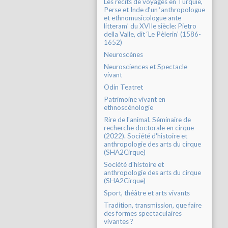
Les récits de voyages en Turquie,
Perse et Inde d’un ‘anthropologue
et ethnomusicologue ante
litteram’ du XVIIe siècle: Pietro
della Valle, dit ‘Le Pèlerin’ (1586-
1652)
Neuroscènes
Neurosciences et Spectacle
vivant
Odin Teatret
Patrimoine vivant en
ethnoscénologie
Rire de l'animal. Séminaire de
recherche doctorale en cirque
(2022). Société d'histoire et
anthropologie des arts du cirque
(SHA2Cirque)
Société d'histoire et
anthropologie des arts du cirque
(SHA2Cirque)
Sport, théâtre et arts vivants
Tradition, transmission, que faire
des formes spectaculaires
vivantes ?