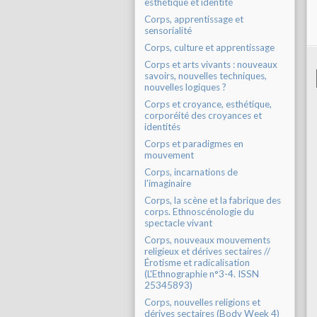
esthétique et identité
Corps, apprentissage et
sensorialité
Corps, culture et apprentissage
Corps et arts vivants : nouveaux
savoirs, nouvelles techniques,
nouvelles logiques ?
Corps et croyance, esthétique,
corporéité des croyances et
identités
Corps et paradigmes en
mouvement
Corps, incarnations de
l'imaginaire
Corps, la scène et la fabrique des
corps. Ethnoscénologie du
spectacle vivant
Corps, nouveaux mouvements
religieux et dérives sectaires //
Érotisme et radicalisation
(L'Ethnographie n°3-4. ISSN
25345893)
Corps, nouvelles religions et
dérives sectaires (Body Week 4)