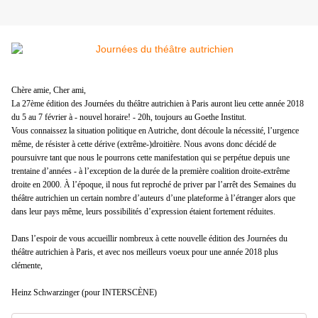
Chère amie, Cher ami,
La 27ème édition des Journées du théâtre autrichien à Paris auront lieu cette année 2018
du 5 au 7 février à - nouvel horaire! - 20h, toujours au Goethe Institut.
Vous connaissez la situation politique en Autriche, dont découle la nécessité, l’urgence
même, de résister à cette dérive (extrême-)droitière.
Nous avons donc décidé de
poursuivre tant que nous le pourrons cette manifestation qui se perpétue depuis une
trentaine d’années - à l’exception de la durée de la première coalition droite-extrême
droite en 2000. À l’époque, il nous fut reproché de priver par l’arrêt des Semaines du
théâtre autrichien un certain nombre d’auteurs d’une plateforme à l’étranger alors que
dans leur pays même, leurs possibilités d’expression étaient fortement réduites.
Dans l’espoir de vous accueillir nombreux à cette nouvelle édition des Journées du
théâtre autrichien à Paris, et avec nos meilleurs voeux pour une année 2018 plus
clémente,
Heinz Schwarzinger (pour INTERSCÈNE)