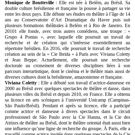
Monique de Boutteville
: Elle est née à Belém, au Brésil. Sa
double culture brésilienne et française la pousse à partager sa vie
entre les deux pays. Elle débute ses études en théâtre à l’âge de 14
ans au Conservatoire d’Art Dramatique du Havre puis suit
plusieurs formations théâtrales à Belém et à Rio de Janeiro. En
20101 elle fonde, avec trois autres comédiens, une troupe : «
Grupo 4 Pontas », avec laquelle elle poursuit un travail de
recherche et de création qui s’intéresse essentiellement au
répertoire brésilien. En 2016, elle poursuit le travail de recherche
création au sein de la « Cie Ibrida » à Paris avec Viviana Coletty
et Jean Beppe. Actuellement, elle poursuit une recherche
doctorale au croisement de diverses disciplines liées à son
parcours interartistique, dont le cinéma et le théâtre mais aussi de
diverses cultures dont la brésilienne, amazonienne et française.
Viviana Coletty
: Elle
a débuté son travail d’actrice-danseuse en
2000 au Brésil avec quelques spectacles de théâtre et danse, dans
plusieurs villes du Brésil et depuis 2010, en France
.
Elle a obtenu
sa licence en arts scéniques à l’université Unicamp (Campinas-
São Paulo/Brésil). Pendant et après sa licence, elle a participé
comme actrice et danseuse à divers spectacles dans le circuit
professionnel de São Paulo avec la Cie Hanna, et la Cie des
Atrizes de théâtre au Brésil, dont le théâtre oriental était aussi bien
une influence qu’une ligne de recherche du groupe. À Paris, elle a
travaillé comme actrice invitée dans quelques spectacles de la Cie