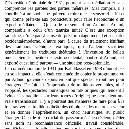
l’Exposition Coloniale de 1931, pourtant sans médiation et sans
comprendre les paroles des parties théâtrales. Mal compris, il a
contribué à un snobisme qui veut croire que le sensoriel suffit et
qui donne prétexte aux producteurs pour faire l’économie d’un
expert médiateur. Qui a le ressenti d’un Antonin Artaud,
comparable à celui d’un tantrika initié? C’est une exception
rarissime, d’une part à cause du pré-formatage mental et sensoriel
occidental/moderne, d’autre part, à cause du traitement lénifiant
des traditions scéniques exotiques, qui d’ailleurs sacrifient
généralement les traditions théâtrales à l’invention de ballets
muets. Seul le théâtre de texte occidental, hantise d’Artaud, est
exporté et est imité partout — une situation post-coloniale.
La commémoration de 1931 par Kati Basset en 1998 n’aurait pas
eu son impact si elle s’était contentée de copier le programme vu
par Artaud, galvaudé depuis en tant que spectacle routinier pour
étrangers. De fait, ni l’importation de traditions véritables, ni, à
l’opposé, les spectacles touristiques ou folkloriques (qui tendent à
évincer les traditions sur leurs terres d’origine) ne permettent une
vraie transmission. Il y a pourtant des manières de faire pour à la
fois raviver les traditions théâtrales ethniques, les mettre en valeur
et en donner l’appréhension, un choc heuristique, au public
étranger. C’est le rôle crucial du passeur-mécène-créateur, métier
sans nom ni reconnaissance officielle, travail considérable,
multitâches, à la jonction ethnologue-artiste. Lui seul a tout dans