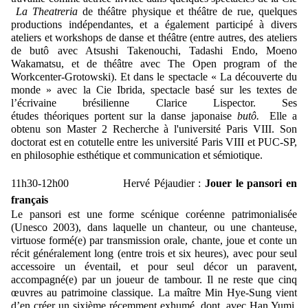
La Theatreria
de théâtre physique et théâtre de rue, quelques
productions indépendantes, et a également participé à divers
ateliers et workshops de danse et théâtre (entre autres, des ateliers
de butô avec Atsushi Takenouchi, Tadashi Endo, Moeno
Wakamatsu, et de théâtre avec The Open program of the
Workcenter-Grotowski).
Et dans le spectacle « La découverte du
monde » avec la Cie Ibrida, spectacle basé sur les textes de
l’écrivaine brésilienne Clarice Lispector.
Ses
études théoriques portent sur la danse japonaise
butô.
Elle a
obtenu son Master 2 Recherche à l'université Paris VIII. Son
doctorat est en cotutelle entre les université Paris VIII et PUC-SP,
en philosophie esthétique et communication et sémiotique.
11h30-12h00 Hervé Péjaudier :
Jouer le pansori en
français
Le pansori est une forme scénique coréenne patrimonialisée
(Unesco 2003), dans laquelle un chanteur, ou une chanteuse,
virtuose formé(e) par transmission orale, chante, joue et conte un
récit généralement long (entre trois et six heures), avec pour seul
accessoire un éventail, et pour seul décor un paravent,
accompagné(e) par un joueur de tambour. Il ne reste que cinq
œuvres au patrimoine classique. La maître Min Hye-Sung vient
d’en créer un sixième récemment exhumé, dont, avec Han Yumi,