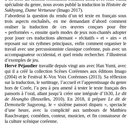
spécialiste du genre, nous avons publié la traduction in
Histoire de
Sukhyang, Dame Vertueuse
(Imago 2017).
J’aborderai la question du rendu d’un tel texte en français sous
trois aspects enchaînés, en me demandant d’abord comment
oraliser la traduction de ces œuvres conçues pour être
« performées », ensuite quels modes de jeux non-chantés adopter
pour jouer ces traductions alternant « récitatifs » et « airs » et
reposant sur six rythmes principaux, enfin comment organiser le
travail avec une percussionniste classique coréenne, puis avec un
accompagnateur occidental, et quel rendu rechercher. J’illustrerai
d’exemples de jeu.
Hervé Péjaudier
travaille depuis vingt ans avec Han Yumi, avec
qui il a créé la collection Scènes Coréennes aux éditions Imago
(2004) et le Festival K-Vox Voix Coréennes (2013). Sa réflexion
sur la traduction, le surtitrage, l’accueil et l’apprentissage du genre
hors de Corée, l’a peu à peu amené à tester le texte français des
pansoris à l’oral, allant jusqu’à créer une intégrale d’1h30,
Le dit
de Heungbo
(Bruxelles, 2010). En 2018, il prépare
Le dit de
Demoiselle Sugyeong
, le « sixième pansori disparu », spectacle
d’une heure, avec la complicité aux tambours de Matthieu
Rauchvarger, comédien, conteur, musicien, et fin connaisseur de
la culture scénique coréenne.