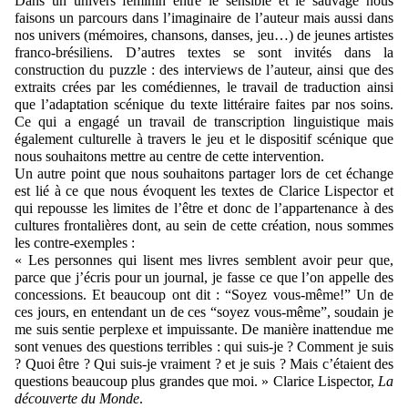
Dans un univers féminin entre le sensible et le sauvage nous
faisons un parcours dans l’imaginaire de l’auteur mais aussi dans
nos univers (mémoires, chansons, danses, jeu…) de jeunes artistes
franco-brésiliens. D’autres textes se sont invités dans la
construction du puzzle : des interviews de l’auteur, ainsi que des
extraits crées par les comédiennes, le travail de traduction ainsi
que l’adaptation scénique du texte littéraire faites par nos soins.
Ce qui a engagé un travail de transcription linguistique mais
également culturelle à travers le jeu et le dispositif scénique que
nous souhaitons mettre au centre de cette intervention.
Un autre point que nous souhaitons partager lors de cet échange
est lié à ce que nous évoquent les textes de Clarice Lispector et
qui repousse les limites de l’être et donc de l’appartenance à des
cultures frontalières dont, au sein de cette création, nous sommes
les contre-exemples :
« Les personnes qui lisent mes livres semblent avoir peur que,
parce que j’écris pour un journal, je fasse ce que l’on appelle des
concessions. Et beaucoup ont dit : “Soyez vous-même!” Un de
ces jours, en entendant un de ces “soyez vous-même”, soudain je
me suis sentie perplexe et impuissante. De manière inattendue me
sont venues des questions terribles : qui suis-je ? Comment je suis
? Quoi être ? Qui suis-je vraiment ? et je suis ? Mais c’étaient des
questions beaucoup plus grandes que moi. » Clarice Lispector,
La
découverte du Monde
.