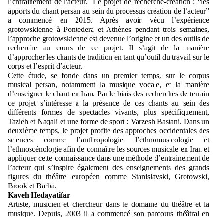
l’entrainement de l'acteur. Le projet de recherche-création : “les
apports du chant persan au sein du processus création de l’acteur”
a commencé en 2015. Après avoir vécu l’expérience
grotowskienne à Pontedera et Athènes pendant trois semaines,
l’approche grotowskienne est devenue l’origine et un des outils de
recherche au cours de ce projet. Il s’agit de la manière
d’approcher les chants de tradition en tant qu’outil du travail sur le
corps et l’esprit d’acteur.
Cette étude, se fonde dans un premier temps, sur le corpus
musical persan, notamment la musique vocale, et la manière
d’enseigner le chant en Iran. Par le biais des recherches de terrain
ce projet s’intéresse à la présence de ces chants au sein des
différents formes de spectacles vivants, plus spécifiquement,
Tazieh et Naqali et une forme de sport : Varzesh Bastani. Dans un
deuxième temps, le projet profite des approches occidentales des
sciences comme l’anthropologie, l’ethnomusicologie et
l’ethnoscénologie afin de connaître les sources musicale en Iran et
appliquer cette connaissance dans une méthode d’entrainement de
l’acteur qui s’inspire également des enseignements des grands
figures du théâtre européen comme Stanislavski, Grotowski,
Brook et Barba.
Kaveh Hedayatifar
Artiste, musicien et chercheur dans le domaine du théâtre et la
musique. Depuis, 2003 il a commencé son parcours théâtral en