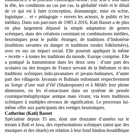
la tête, les conditions au cas par cas, la globalité visée et le détail
de ce qui est à faire (conception, dramaturgie, mise en scène,
logistique… et « pédagogie » envers les acteurs, le public et les
médias). Dans son parcours de 1985 à 2016, Kati Basset a de plus
en plus largement dépassé la simple adaptation de genres
scéniques, dans des créations consistant en combinaisons inédites,
heuristiques pour le public étranger, de traditions d’Indonésie
(traditions savantes en danger et traditions rurales folklorisées),
avec en sus un impact social. Elle pourrait appliquer la même
« recette » à toutes les traditions du monde, Europe comprise. Elle
a pratiqué la transmission dans les deux sens : d’une part des
scolaires ou des troupes de France servant de la littérature et des
traditions scéniques indo-javanaises et javano-balinaises, d’autre
part des villageois Javanais et Balinais redonnant respectivement
au
Songe d’une nuit d’été
(Shakespeare) et à
Médée
leur pleine
dimension, en les ré-enracinant dans un système de pensée
cosmique/métaphysique antique mais vivant, via leurs traditions
scéniques à multiples niveaux de signification. Le processus lui-
même offre aux participants des vertiges heuristiques.
Catherine (Kati) Basset
Spécialiste depuis 35 ans, dont une douzaine d’années sur le
terrain à Bali et Java, des représentations scéniques (ainsi que des
musiques et des rituels) en relation à leur fond hindou-bouddhique