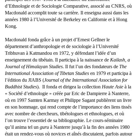
d’Ethnologie et de Sociologie Comparative, associé au CNRS, où
Macdonald accomplit toute sa carrière. Il enseigna aussi dans les
années 1980 à l’Université de Berkeley en Californie et à Hong
Kong.
Macdonald fonda grâce à un projet d’Ernest Gellner le
département d’anthropologie et de sociologie à l’Université
Tribhuvan à Katmandou en 1972, y défendant l’idée d’un
enseignement du tibétain. Il participa à la naissance de
Kailash, a
Journal of Himalayan Studies
. Il fut l’un des fondateurs de
The
International Association of Tibetan Studies
en 1979 et participa à
l’édition du JIABS (
Journal of the International Association for
Buddhist Studies
). Il fonda et dirigea la collection
Haute Asie
à la
« Société d’ethnologie » créée par Eric de Dampierre à Nanterre,
où en 1997 Samten Karmay et Philippe Sagant publièrent un livre
en son hommage, qui rend compte de l’importance des liens tissés
avec nombre de chercheurs, tibétologues et ethnologues, et où
l’on trouve l’essentiel de sa bibliographie. Le cours-séminaire
qu’il anima tel un
guru
à Nanterre jusqu’à la fin des années 1980
était un rendez-vous où novices et aînés discutaient, parfois autour