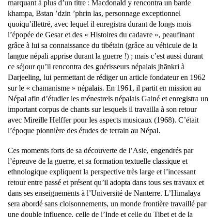
marquant à plus d’un titre : Macdonald y rencontra un barde
khampa, Bstan ’dzin ’phrin las, personnage exceptionnel
quoiqu’illettré, avec lequel il enregistra durant de longs mois
l’épopée de Gesar et des « Histoires du cadavre », peaufinant
grâce à lui sa connaissance du tibétain (grâce au véhicule de la
langue népali apprise durant la guerre !) ; mais c’est aussi durant
ce séjour qu’il rencontra des guérisseurs népalais
jhānkri
à
Darjeeling, lui permettant de rédiger un article fondateur en 1962
sur le « chamanisme » népalais. En 1961, il partit en mission au
Népal afin d’étudier les ménestrels népalais Gainé et enregistra un
important corpus de chants sur lesquels il travailla à son retour
avec Mireille Helffer pour les aspects musicaux (1968). C’était
l’époque pionnière des études de terrain au Népal.
Ces moments forts de sa découverte de l’Asie, engendrés par
l’épreuve de la guerre, et sa formation textuelle classique et
ethnologique expliquent la perspective très large et l’incessant
retour entre passé et présent qu’il adopta dans tous ses travaux et
dans ses enseignements à l’Université de Nanterre. L’Himalaya
sera abordé sans cloisonnements, un monde frontière travaillé par
une double influence, celle de l’Inde et celle du Tibet et de la