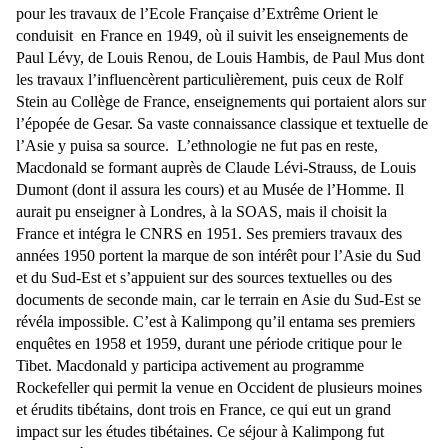
pour les travaux de l’Ecole Française d’Extrême Orient le
conduisit en France en 1949, où il suivit les enseignements de
Paul Lévy, de Louis Renou, de Louis Hambis, de Paul Mus dont
les travaux l’influencèrent particulièrement, puis ceux de Rolf
Stein au Collège de France, enseignements qui portaient alors sur
l’épopée de Gesar. Sa vaste connaissance classique et textuelle de
l’Asie y puisa sa source. L’ethnologie ne fut pas en reste,
Macdonald se formant auprès de Claude Lévi-Strauss, de Louis
Dumont (dont il assura les cours) et au Musée de l’Homme. Il
aurait pu enseigner à Londres, à la SOAS, mais il choisit la
France et intégra le CNRS en 1951. Ses premiers travaux des
années 1950 portent la marque de son intérêt pour l’Asie du Sud
et du Sud-Est et s’appuient sur des sources textuelles ou des
documents de seconde main, car le terrain en Asie du Sud-Est se
révéla impossible. C’est à Kalimpong qu’il entama ses premiers
enquêtes en 1958 et 1959, durant une période critique pour le
Tibet. Macdonald y participa activement au programme
Rockefeller qui permit la venue en Occident de plusieurs moines
et érudits tibétains, dont trois en France, ce qui eut un grand
impact sur les études tibétaines. Ce séjour à Kalimpong fut