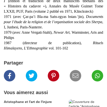
I
(édition et traduction de deux manuscrits tibétains des
« Histoires du cadavre »), Annales du Musée Guimet Tome
LXXII, PUF, Paris (volume 2 publié en 1971, Klincksieck)
1971 (avec Çar-pa’i Bla-ma Saṅs-rgyas bstan-’jin),
Documents
pour l’étude de la religion et de l’organisation sociale des Sherpa
,
I, Junbesi, Paris-Nanterre.
1979 (avec Anne Vergati-Stahl),
Newar Art
, Warminster, Aris and
Philips
1987 (directeur de publication),
Rituels
Himalayens
,
L’Ethnographie
vol. 101-102
Partager
Vous aimerez aussi
Aristophane et l'art de l'injure