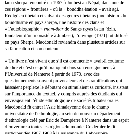
lama sherpa rencontré en 1967 à Junbesi au Népal, dans une de
ces régions « frontières » où la « bouddha-isation » avait agi.
Rédigé en tibétain et suivant des genres tibétains (une histoire du
bouddhisme en pays sherpa, une histoire des clans et
« l’autobiographie »
rnam-thar
de Sangs rgyas bstan ’dzin,
fondateur d’un monastère à Junbesi), l’ouvrage (1971) fut diffusé
en pays Sherpa. Macdonald reviendra dans plusieurs articles sur
sa fabrication et son contenu.
« Un livre n’est vivant que s’il est commenté » avait-il coutume
de dire et c’est ce qu’il pratiquait dans son enseignement, à
l’Université de Nanterre à partir de 1970, avec des
questionnements souvent provocateurs et des ramifications qui
laissaient perplexe le débutant ou stimulaient sa curiosité, insistant
sur l’importance du textuel, y compris auprès des étudiants qui
envisageaient l’étude ethnologique de sociétés tribales orales.
Macdonald fit entrer l’Asie himalayenne dans le champ
universitaire de l’ethnologie, au sein du nouveau département
d’ethnologie créé par Eric de Dampierre à Nanterre dans un esprit
d’ouverture à toutes les régions du monde. Ce dernier le fit
participer dès 1967-1968 à la naissance du Laboratoire