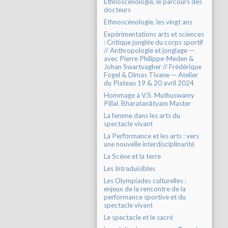
Ethnoscénologie, le parcours des
docteurs
Ethnoscénologie, les vingt ans
Expérimentations arts et sciences
: Critique jonglée du corps sportif
// Anthropologie et jonglage —
avec Pierre Philippe-Meden &
Johan Swartvagher // Frédérique
Fogel & Dimas Tivane — Atelier
du Plateau 19 & 20 avril 2024
Hommage à V.S. Muthuswamy
Pillai. Bharatanātyam Master
La femme dans les arts du
spectacle vivant
La Performance et les arts : vers
une nouvelle interdisciplinarité
La Scène et la terre
Les Intraduisibles
Les Olympiades culturelles :
enjeux de la rencontre de la
performance sportive et du
spectacle vivant
Le spectacle et le sacré