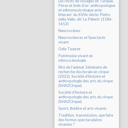
Les récits de voyages en Turquie,
Perse et Inde d’un ‘anthropologue
et ethnomusicologue ante
litteram’ du XVIIe siècle: Pietro
della Valle, dit ‘Le Pèlerin’ (1586-
1652)
Neuroscènes
Neurosciences et Spectacle
vivant
Odin Teatret
Patrimoine vivant en
ethnoscénologie
Rire de l'animal. Séminaire de
recherche doctorale en cirque
(2022). Société d'histoire et
anthropologie des arts du cirque
(SHA2Cirque)
Société d'histoire et
anthropologie des arts du cirque
(SHA2Cirque)
Sport, théâtre et arts vivants
Tradition, transmission, que faire
des formes spectaculaires
vivantes ?