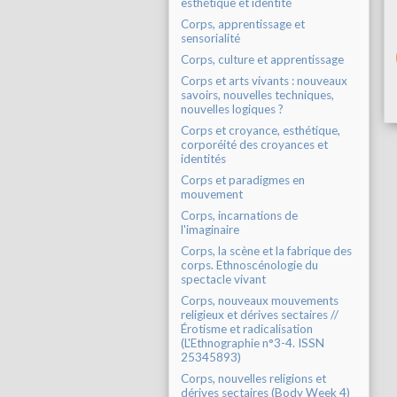
esthétique et identité
Corps, apprentissage et
sensorialité
Corps, culture et apprentissage
Corps et arts vivants : nouveaux
savoirs, nouvelles techniques,
nouvelles logiques ?
Corps et croyance, esthétique,
corporéité des croyances et
identités
Corps et paradigmes en
mouvement
Corps, incarnations de
l'imaginaire
Corps, la scène et la fabrique des
corps. Ethnoscénologie du
spectacle vivant
Corps, nouveaux mouvements
religieux et dérives sectaires //
Érotisme et radicalisation
(L'Ethnographie n°3-4. ISSN
25345893)
Corps, nouvelles religions et
dérives sectaires (Body Week 4)