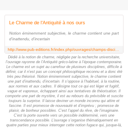
Le Charme de l'Antiquité à nos ours
Notion éminemment subjective, le charme contient une part
d'inattendu, d'incertain
http://www.pub-editions.fr/index.php/ouvrages/champs-disciplinaires/lettres/collection-eidolon/eidolon-125-le-charme-de-l-antiquite-a-nos-jours-4818.html
Dédié à la notion de charme, négligée par la recherche universitaire,
l’ouvrage rayonne de l’Antiquité gréco-latine à l’époque contemporaine.
Le charme est un sujet au carrefour de plusieurs disciplines, difficile à
définir, car il n’est pas un concept philosophique reconnu et a donc été
très peu théorisé. Notion éminemment subjective, le charme contient
une part d’inattendu, d’incertain. Il s’oppose à l’habituel, à la routine,
aux normes et aux cadres. Il désigne tout ce qui est léger et fugitif,
vague et vaporeux, échappant ainsi aux tentatives de théorisation. Il
comporte une part de mystère, il est au rebours du prévisible et suscite
toujours la surprise. Il laisse deviner un monde inconnu qui attire et
fascine. Il est promesse de nouveauté et d’imprévu ; promesse de
plaisir, de bonheur possibles. C’est l’appel du rêve, de l’imaginaire.
C’est la porte ouverte vers un possible indéterminé, vers une
transcendance possible. L'ouvrage s’organise thématiquement en
quatre parties pour mieux interroger cette notion fugace qui, jusque-là,