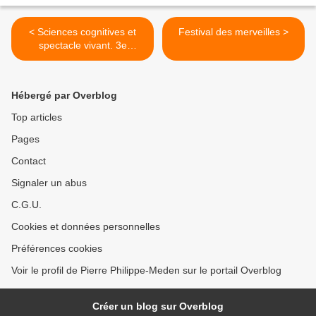
< Sciences cognitives et
Festival des merveilles >
spectacle vivant. 3e
colloque international :
Interactions et Intégrations :
Acteurs-spectacteurs, en
Hébergé par Overblog
répétition, sur scène et
dans la salle
Top articles
Pages
Contact
Signaler un abus
C.G.U.
Cookies et données personnelles
Préférences cookies
Voir le profil de Pierre Philippe-Meden sur le portail Overblog
Créer un blog sur Overblog