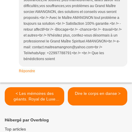
souffrances,ne souffrez plus intérieurement, faites savoir vos
difficultés,vos souffrances,vos problèmes au Grand Maître
sorcier AMANGNON, des solutions et conseils vous seront
proposés.<br /> Avec le Maître AMANGNON tout problème a
toujours sa solution.<br /> Satisfaction 100% garantie.<br /> -
retour affectif<br /> -Blocage<br /> -chance<br /> -travail<br />
et autres<br /> N'hésitez plus, confiez-vous désormais à un
professionnel le Grand Maître Spirituel AMANGNON<br /> e-
mail: contact.maitreamangnon@yahoo.com<br />
Tel/whatsApp: +22997788791<br /> <br /> Que les
bénédictions soient
Répondre
< Les mémoires des
Dire le corps en danse >
géants. Royal de Luxe
s'invite chez les spectateurs
Hébergé par Overblog
Top articles