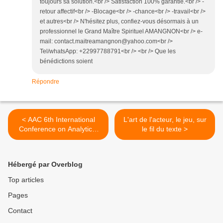
toujours sa solution.<br /> Satisfaction 100% garantie.<br /> -
retour affectif<br /> -Blocage<br /> -chance<br /> -travail<br />
et autres<br /> N'hésitez plus, confiez-vous désormais à un
professionnel le Grand Maître Spirituel AMANGNON<br /> e-
mail: contact.maitreamangnon@yahoo.com<br />
Tel/whatsApp: +22997788791<br /> <br /> Que les
bénédictions soient
Répondre
< AAC 6th International
L'art de l'acteur, le jeu, sur
Conference on Analytical
le fil du texte >
Studies in World Music
Hébergé par Overblog
Top articles
Pages
Contact