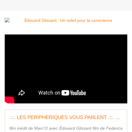
.::. LES PERIPHERIQUES VOUS PARLENT .::. Édouard Glissant : Un soleil pour la conscience
film inédit de Marc'O avec Édouard Glissant film de Federica