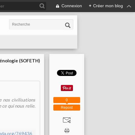
Connexion
+
Créer mon blog
cénologie (SOFETH)
 nos civilisations
0
 ce qui nous relie.
Repost
enda.org/769436