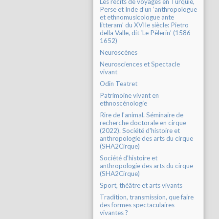
Les récits de voyages en Turquie,
Perse et Inde d’un ‘anthropologue
et ethnomusicologue ante
litteram’ du XVIIe siècle: Pietro
della Valle, dit ‘Le Pèlerin’ (1586-
1652)
Neuroscènes
Neurosciences et Spectacle
vivant
Odin Teatret
Patrimoine vivant en
ethnoscénologie
Rire de l'animal. Séminaire de
recherche doctorale en cirque
(2022). Société d'histoire et
anthropologie des arts du cirque
(SHA2Cirque)
Société d'histoire et
anthropologie des arts du cirque
(SHA2Cirque)
Sport, théâtre et arts vivants
Tradition, transmission, que faire
des formes spectaculaires
vivantes ?