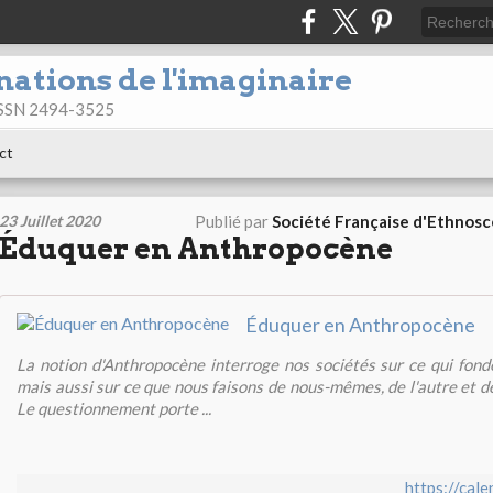
nations de l'imaginaire
 ISSN 2494-3525
ct
23 Juillet 2020
Publié par
Société Française d'Ethnos
Éduquer en Anthropocène
Éduquer en Anthropocène
La notion d'Anthropocène interroge nos sociétés sur ce qui fonde
mais aussi sur ce que nous faisons de nous-mêmes, de l'autre et de
Le questionnement porte ...
https://cal