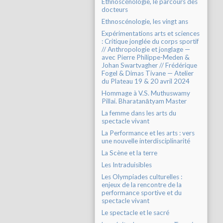
Ethnoscénologie, le parcours des
docteurs
Ethnoscénologie, les vingt ans
Expérimentations arts et sciences
: Critique jonglée du corps sportif
// Anthropologie et jonglage —
avec Pierre Philippe-Meden &
Johan Swartvagher // Frédérique
Fogel & Dimas Tivane — Atelier
du Plateau 19 & 20 avril 2024
Hommage à V.S. Muthuswamy
Pillai. Bharatanātyam Master
La femme dans les arts du
spectacle vivant
La Performance et les arts : vers
une nouvelle interdisciplinarité
La Scène et la terre
Les Intraduisibles
Les Olympiades culturelles :
enjeux de la rencontre de la
performance sportive et du
spectacle vivant
Le spectacle et le sacré