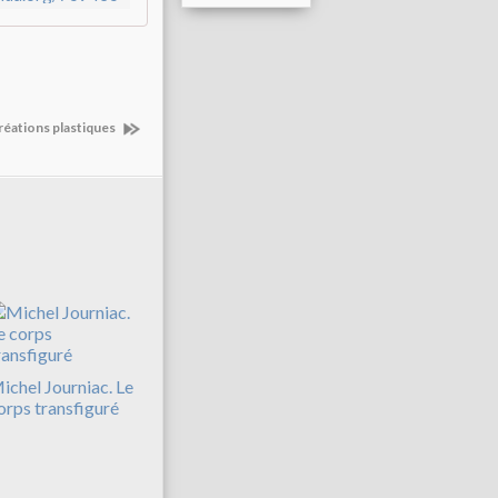
créations plastiques
ichel Journiac. Le
orps transfiguré