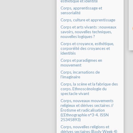
esthétique et identité
Corps, apprentissage et
sensorialité
Corps, culture et apprentissage
Corps et arts vivants : nouveaux
savoirs, nouvelles techniques,
nouvelles logiques ?
Corps et croyance, esthétique,
corporéité des croyances et
identités
Corps et paradigmes en
mouvement
Corps, incarnations de
l'imaginaire
Corps, la scène et la fabrique des
corps. Ethnoscénologie du
spectacle vivant
Corps, nouveaux mouvements
religieux et dérives sectaires //
Érotisme et radicalisation
(L'Ethnographie n°3-4. ISSN
25345893)
Corps, nouvelles religions et
dérives sectaires (Body Week 4)