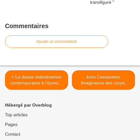
Commentaires
Ajouter un commentaire
< La danse indonésienne
John Cassavetes.
contemporaine à l’épreuve
Imaginaires des corps,
des catégories : héritages
entre la scène et l’écran >
et renouveaux
Hébergé par Overblog
Top articles
Pages
Contact