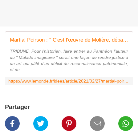
Martial Poirson : " C'est l'œuvre de Molière, dépassant sa seule personne, qui est susceptible d'être panthéonisée "
TRIBUNE. Pour l'historien, faire entrer au Panthéon l'auteur
du " Malade imaginaire " serait une façon de rendre justice à
un art qui pâtit d'un déficit de reconnaissance patrimoniale,
et de ...
https://www.lemonde.fr/idees/article/2021/02/27/martial-poirson-c-est-l-uvre-de-moliere-depassant-sa-seule-personne-qui-est-susceptible-d-etre-pantheonisee_6071424_3232.html
Partager