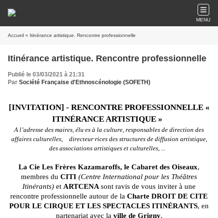
MENU
Accueil
» Itinérance artistique. Rencontre professionnelle
Itinérance artistique. Rencontre professionnelle
Publié le 03/03/2021 à 21:31
Par
Société Française d'Ethnoscénologie (SOFETH)
[INVITATION] - RENCONTRE PROFESSIONNELLE «
ITINÉRANCE ARTISTIQUE »
A l’adresse des maires, élu·es à la culture, responsables de direction des
affaires culturelles,
directeur·rices des structures de diffusion artistique,
des associations artistiques et culturelles, ...
La Cie Les Frères Kazamaroffs
,
le Cabaret des Oiseaux
,
membres du
CITI
(Centre International pour les Théâtres
Itinérants)
et
ARTCENA
sont ravis de vous inviter à une
rencontre professionnelle autour de la
Charte DROIT DE CITE
POUR LE CIRQUE ET LES SPECTACLES ITINÉRANTS
, en
partenariat avec la
ville de Grigny
.