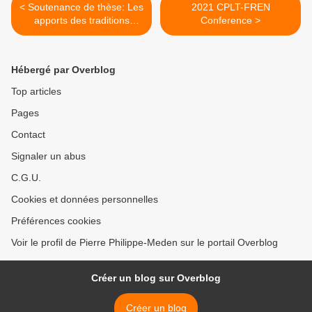
< Soutenance de thèse: Les
2021 CPLT-FREN
apports des traditions
Conference >
performatives et musicales
iraniennes au sein du
processus de création de
Hébergé par Overblog
l’acteur
Top articles
Pages
Contact
Signaler un abus
C.G.U.
Cookies et données personnelles
Préférences cookies
Voir le profil de Pierre Philippe-Meden sur le portail Overblog
Créer un blog sur Overblog
Créer un blog