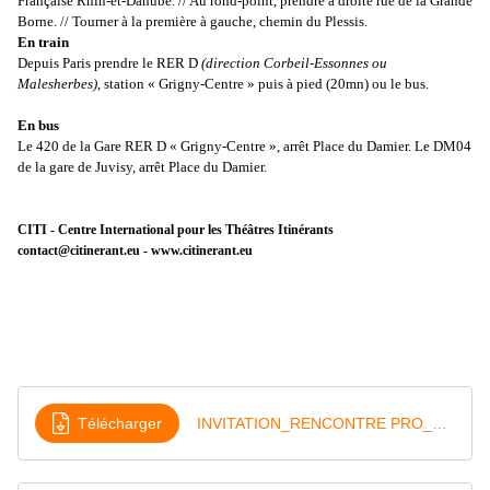
Française Rhin-et-Danube. // Au rond-point, prendre à droite rue de la Grande
Borne. // Tourner à la première à gauche, chemin du Plessis.
En train
Depuis Paris prendre le RER D
(direction Corbeil-Essonnes ou
Malesherbes)
, station « Grigny-Centre » puis à pied (20mn) ou le bus.
En bus
Le 420 de la Gare RER D « Grigny-Centre », arrêt Place du Damier. Le DM04
de la gare de Juvisy, arrêt Place du Damier.
CITI - Centre International pour les Théâtres Itinérants
contact@citinerant.eu
-
www.citinerant.eu
Télécharger
INVITATION_RENCONTRE PRO_CITI_29mars2021