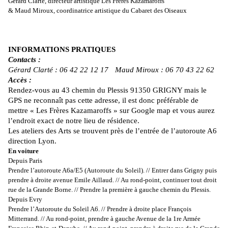
Gérard Clarté, directeur artistique Les Frères Kazamaroffs
& Maud Miroux, coordinatrice artistique du Cabaret des Oiseaux
INFORMATIONS PRATIQUES
Contacts :
Gérard Clarté : 06 42 22 12 17
Maud Miroux : 06 70 43 22 62
Accès :
Rendez-vous au 43 chemin du Plessis 91350 GRIGNY mais le
GPS ne reconnaît pas cette adresse, il est donc préférable de
mettre « Les Frères Kazamaroffs » sur Google map et vous aurez
l’endroit exact de notre lieu de résidence.
Les ateliers des Arts se trouvent près de l’entrée de l’autoroute A6
direction Lyon.
En voiture
Depuis Paris
Prendre l’autoroute A6a/E5 (Autoroute du Soleil). // Entrer dans Grigny puis
prendre à droite avenue Emile Aillaud. // Au rond-point, continuer tout droit
rue de la Grande Borne. // Prendre la première à gauche chemin du Plessis.
Depuis Evry
Prendre l’Autoroute du Soleil A6. // Prendre à droite place François
Mitterrand. // Au rond-point, prendre à gauche Avenue de la 1re Armée