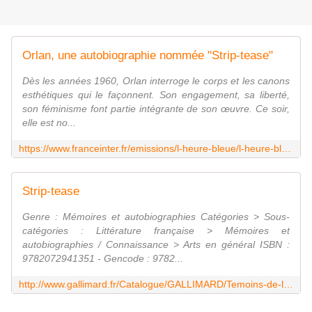
Orlan, une autobiographie nommée "Strip-tease"
Dès les années 1960, Orlan interroge le corps et les canons
esthétiques qui le façonnent. Son engagement, sa liberté,
son féminisme font partie intégrante de son œuvre. Ce soir,
elle est no...
https://www.franceinter.fr/emissions/l-heure-bleue/l-heure-bleue-03-juin-2021
Strip-tease
Genre : Mémoires et autobiographies Catégories > Sous-
catégories : Littérature française > Mémoires et
autobiographies / Connaissance > Arts en général ISBN :
9782072941351 - Gencode : 9782...
http://www.gallimard.fr/Catalogue/GALLIMARD/Temoins-de-l-art/Strip-tease