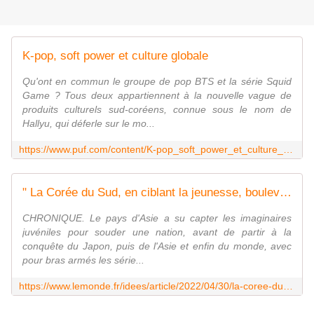
K-pop, soft power et culture globale
Qu'ont en commun le groupe de pop BTS et la série Squid
Game ? Tous deux appartiennent à la nouvelle vague de
produits culturels sud-coréens, connue sous le nom de
Hallyu, qui déferle sur le mo...
https://www.puf.com/content/K-pop_soft_power_et_culture_globale
" La Corée du Sud, en ciblant la jeunesse, bouleverse la pop culture mondiale depuis vingt ans "
CHRONIQUE. Le pays d'Asie a su capter les imaginaires
juvéniles pour souder une nation, avant de partir à la
conquête du Japon, puis de l'Asie et enfin du monde, avec
pour bras armés les série...
https://www.lemonde.fr/idees/article/2022/04/30/la-coree-du-sud-en-ciblant-la-jeunesse-bouleverse-la-pop-culture-mondiale-depuis-vingt-ans_6124238_3232.html