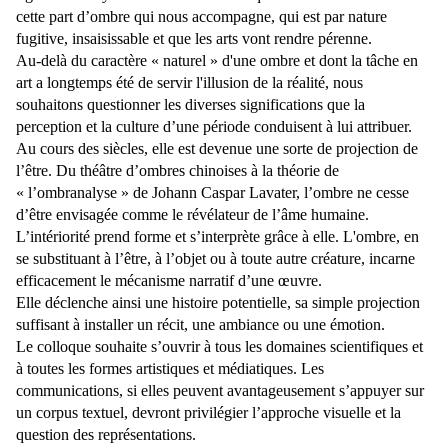
cette part d’ombre qui nous
accompagne, qui est par nature
fugitive, insaisissable et que les arts vont rendre pérenne.
Au-delà du caractère « naturel » d'une ombre et dont la tâche en
art a longtemps été de servir l'illusion de la réalité, nous
souhaitons questionner les diverses significations que la
perception
et la culture d’une période conduisent à lui attribuer.
Au cours des siècles, elle
est devenue une sorte de projection de
l’être. D
u
théâtre d’ombre
s chinoises à la théorie de
«
l’ombranalyse
» de Johann Caspar Lavater,
l’
ombre
ne cesse
d’être
envisagée comme le révélateur
de l’âme
humaine
.
L’intériorité prend forme et s’interprète
grâce à elle. L'ombre, en
se substituant
à l’être, à l’objet ou
à toute autre créature, incarne
efficacement le mécanisme narratif d
’une œuvre.
Elle déclenche ainsi une histoire potentielle, sa simple projection
suffisant à installer un récit, une ambiance ou une émotion.
Le colloque souhaite s’ouvrir à tous les domaines scientifiques et
à toutes les formes artistiques
et médiatiques.
Les
communications, si elles peuvent avantageusement s’appuyer sur
un corpus textuel, devront privilégier l’approche visuelle et la
question des représentations.