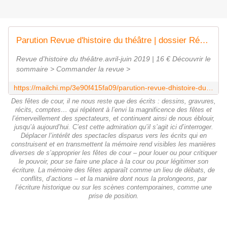
Parution Revue d'histoire du théâtre | dossier Récits et imaginaires des fêtes de cour
Revue d'histoire du théâtre.avril-juin 2019 | 16 € Découvrir le
sommaire > Commander la revue >
https://mailchi.mp/3e90f415fa09/parution-revue-dhistoire-du-thtre-dossier-camus-et-lge-dor-espagnol-1366817?e=b4a2842066
Des fêtes de cour, il ne nous reste que des écrits : dessins, gravures,
récits, comptes… qui répètent à l’envi la magnificence des fêtes et
l’émerveillement des spectateurs, et continuent ainsi de nous éblouir,
jusqu’à aujourd’hui. C’est cette admiration qu’il s’agit ici d’interroger.
Déplacer l’intérêt des spectacles disparus vers les écrits qui en
construisent et en transmettent la mémoire rend visibles les manières
diverses de s’approprier les fêtes de cour – pour louer ou pour critiquer
le pouvoir, pour se faire une place à la cour ou pour légitimer son
écriture. La mémoire des fêtes apparaît comme un lieu de débats, de
conflits, d’actions – et la manière dont nous la prolongeons, par
l’écriture historique ou sur les scènes contemporaines, comme une
prise de position.