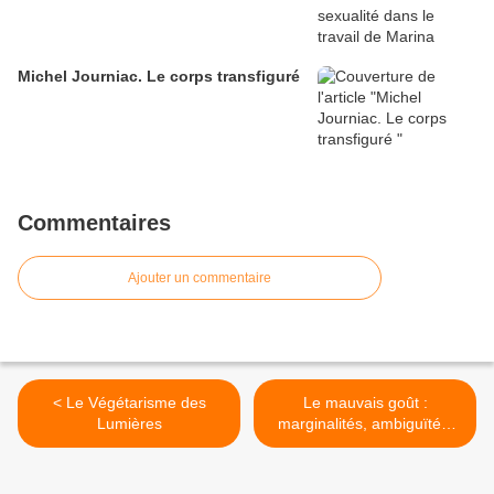
Michel Journiac. Le corps transfiguré
Commentaires
Ajouter un commentaire
< Le Végétarisme des
Le mauvais goût :
Lumières
marginalités, ambiguïtés,
paradoxes (XIXe-XXIe
siècles) >