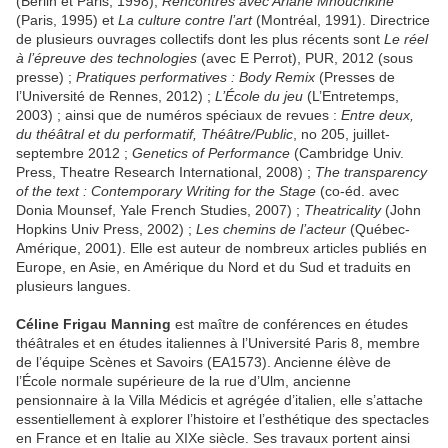
(Berlin et Paris, 1998),
Rencontres avec Ariane Mnouchkine
(Paris, 1995) et
La culture contre l’art
(Montréal, 1991). Directrice
de plusieurs ouvrages collectifs dont les plus récents sont
Le réel
à l’épreuve des technologies
(avec E Perrot), PUR, 2012 (sous
presse) ;
Pratiques performatives : Body Remix
(Presses de
l’Université de Rennes, 2012) ;
L’École du jeu
(L’Entretemps,
2003) ; ainsi que de numéros spéciaux de revues :
Entre deux,
du théâtral et du performatif, Théâtre/Public
, no 205, juillet-
septembre 2012 ;
Genetics of Performance
(Cambridge Univ.
Press, Theatre Research International, 2008) ;
The transparency
of the text : Contemporary Writing for the Stage
(co-éd. avec
Donia Mounsef, Yale French Studies, 2007) ;
Theatricality
(John
Hopkins Univ Press, 2002) ;
Les chemins de l’acteur
(Québec-
Amérique, 2001). Elle est auteur de nombreux articles publiés en
Europe, en Asie, en Amérique du Nord et du Sud et traduits en
plusieurs langues.
Céline Frigau Manning
est maître de conférences en études
théâtrales et en études italiennes à l’Université Paris 8, membre
de l’équipe Scènes et Savoirs (EA1573). Ancienne élève de
l’École normale supérieure de la rue d’Ulm, ancienne
pensionnaire à la Villa Médicis et agrégée d’italien, elle s’attache
essentiellement à explorer l’histoire et l’esthétique des spectacles
en France et en Italie au XIXe siècle. Ses travaux portent ainsi