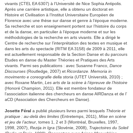
vivants (CTEL EA 6307) à l’Université de Nice Sophia Antipolis.
Après une carrière artistique, elle a obtenu un doctorat en
Histoire et Civilisation à l’Institut Universitaire Européen de
Florence avec une thèse sur danse et genre à l’époque moderne.
Sa recherche et son enseignement portent sur l’histoire du corps
et de la danse, en particulier à l’époque moderne et sur les
méthodologies de la recherche en arts vivants. Elle a dirigé le
Centre de recherche sur l’interprétation des textes en musique et
dans les arts du spectacle (RITM EA 3158) de 2009 à 2011, elle
est actuellement responsable de la Section Danse et du parcours
Etudes en danse du Master Théories et Pratiques des Arts
vivants. Parmi ses publications : avec Susanne Franco,
Dance
Discourses
(Routledge, 2007) et
Ricordanze. Memoria in
movimento e coreografie della storia
(UTET Università, 2010) ;
avec Roxane Martin,
Les arts de la scène à l’épreuve de l’histoire
(Honoré Champion, 2011). Elle est membre fondateur de
l’association italienne des chercheurs en danse AIRDanza et de l’
aCD (Association des Chercheurs en Danse).
Josette Féral
a publié plusieurs livres parmi lesquels
Théorie et
pratique : au-delà des limites
(Entretemps, 2011),
Mise en scène
et jeu de l’acteur
, tomes 1, 2 et 3 (Montréal, Bruxelles, 1997,
1998, 2007),
Rezija in Igra
(Slovénie, 2008),
Trajectoires du Soleil